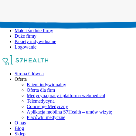
Umów wizytę:
+48 777 111 777
Infolinia czynna:
pon-pt: 8.00-20.00
Małe i średnie firmy
Duże firmy
Pakiety indywidualne
Logowanie
Strona Główna
Oferta
Klient indywidualny
Oferta dla firm
Medycyna pracy i platforma webmedical
Telemedycyna
Concierge Medyczny
Aplikacja mobilna S7Health – umów wizytę
Placówki medyczne
O nas
Blog
Sklep