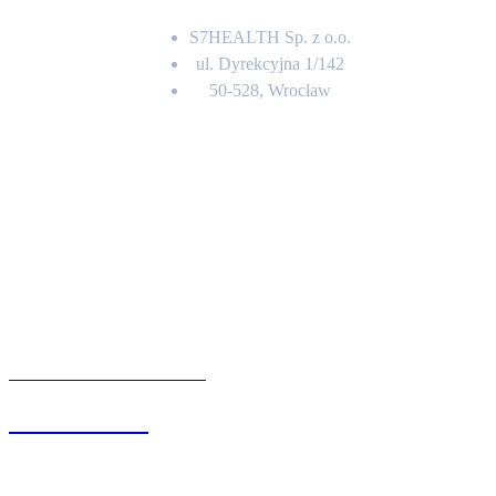
S7HEALTH Sp. z o.o.
ul. Dyrekcyjna 1/142
50-528, Wrocław
Kontakt
BIURO OBSŁUGI KLIENTA
71 342 88 41