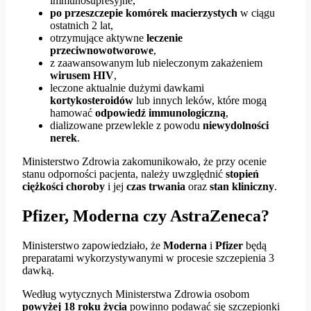
immunosupresyjne,
po przeszczepie komórek macierzystych
w ciągu
ostatnich 2 lat,
otrzymujące aktywne
leczenie
przeciwnowotworowe
,
z zaawansowanym lub nieleczonym zakażeniem
wirusem HIV
,
leczone aktualnie dużymi dawkami
kortykosteroidów
lub innych leków, które mogą
hamować
odpowiedź immunologiczną
,
dializowane przewlekle z powodu
niewydolności
nerek
.
Ministerstwo Zdrowia zakomunikowało, że przy ocenie
stanu odporności pacjenta, należy uwzględnić
stopień
ciężkości choroby
i jej
czas trwania
oraz
stan kliniczny
.
Pfizer, Moderna czy AstraZeneca?
Ministerstwo zapowiedziało, że
Moderna
i
Pfizer
będą
preparatami wykorzystywanymi w procesie szczepienia 3
dawką.
Według wytycznych Ministerstwa Zdrowia osobom
powyżej 18 roku życia
powinno podawać się szczepionki