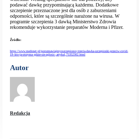
podawać dawkę przypominającą każdemu. Dodatkowe
szczepienie przeznaczone jest dla osób z zaburzeniami
odporności, które są szczególnie narażone na wirusa. W
programie szczepienia 3 dawką Ministerstwo Zdrowia
rekomenduje wykorzystanie preparatów Moderna i Pfizer.
Źródło:
https://www.medonet.pl/porozmawiajmyoszczepionce,trzecia-dawka-szczepionki-przeciw-covid-
19–kto-ja-otrzyma–gdzie-sie-zglosic-,artykul,75352302.html
Autor
Redakcja