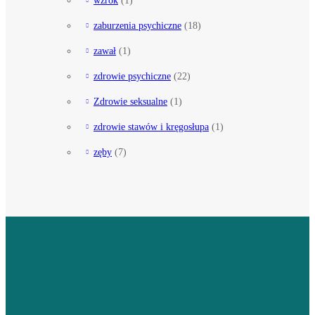
zaburzenia psychiczne
(18)
zawał
(1)
zdrowie psychiczne
(22)
Zdrowie seksualne
(1)
zdrowie stawów i kręgosłupa
(1)
zęby
(7)