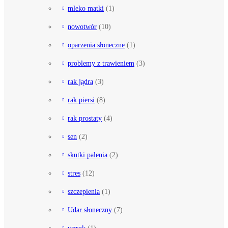
mleko matki
(1)
nowotwór
(10)
oparzenia słoneczne
(1)
problemy z trawieniem
(3)
rak jądra
(3)
rak piersi
(8)
rak prostaty
(4)
sen
(2)
skutki palenia
(2)
stres
(12)
szczepienia
(1)
Udar słoneczny
(7)
wzrok
(1)