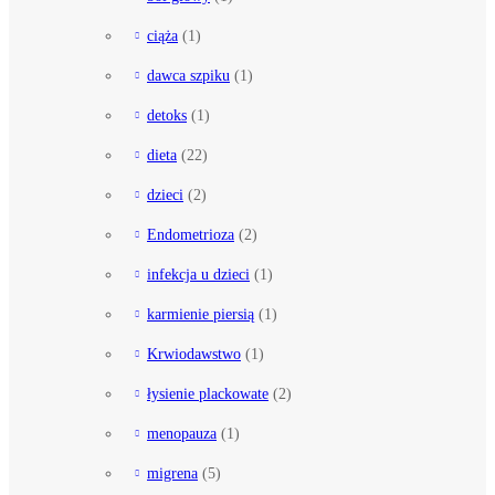
ciąża
(1)
dawca szpiku
(1)
detoks
(1)
dieta
(22)
dzieci
(2)
Endometrioza
(2)
infekcja u dzieci
(1)
karmienie piersią
(1)
Krwiodawstwo
(1)
łysienie plackowate
(2)
menopauza
(1)
migrena
(5)