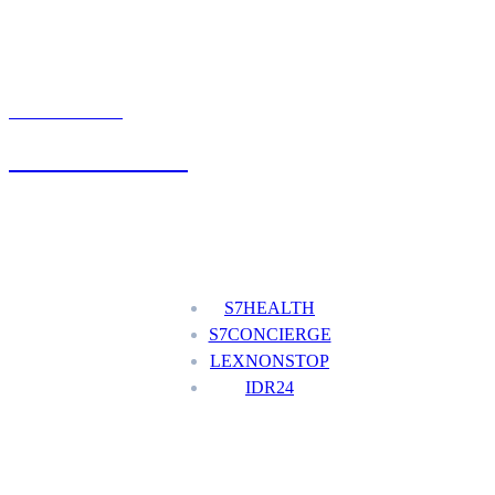
UMÓW WIZYTĘ
+48 777 111 777
Nasze usługi
S7HEALTH
S7CONCIERGE
LEXNONSTOP
IDR24
Menu