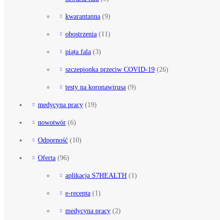
kwarantanna
(9)
obostrzenia
(11)
piąta fala
(3)
szczepionka przeciw COVID-19
(26)
testy na koronawirusa
(9)
medycyna pracy
(19)
nowotwór
(6)
Odporność
(10)
Oferta
(96)
aplikacja S7HEALTH
(1)
e-recepta
(1)
medycyna pracy
(2)