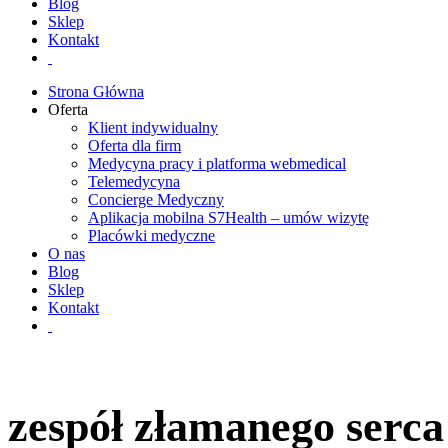
Blog
Sklep
Kontakt
Strona Główna
Oferta
Klient indywidualny
Oferta dla firm
Medycyna pracy i platforma webmedical
Telemedycyna
Concierge Medyczny
Aplikacja mobilna S7Health – umów wizytę
Placówki medyczne
O nas
Blog
Sklep
Kontakt
zespół złamanego serc