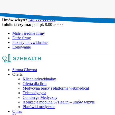
Umów wizytę:
+48 777 111 777
Infolinia czynna:
pon-pt: 8.00-20.00
Małe i średnie firmy
Duże firmy
Pakiety indywidualne
Logowanie
Strona Główna
Oferta
Klient indywidualny
Oferta dla firm
Medycyna pracy i platforma webmedical
Telemedycyna
Concierge Medyczny
Aplikacja mobilna S7Health – umów wizytę
Placówki medyczne
O nas