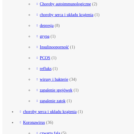
Choroby autoimmunologiczne
(2)
choroby serca i układu krążenia
(1)
depresja
(8)
grypa
(1)
Insulinooporność
(1)
PCOS
(1)
refluks
(1)
wirusy i bakterie
(34)
zapalenie spojówek
(1)
zapalenie zatok
(1)
choroby serca i układu krążenia
(1)
Koronawirus
(36)
czwarta fala
(5)