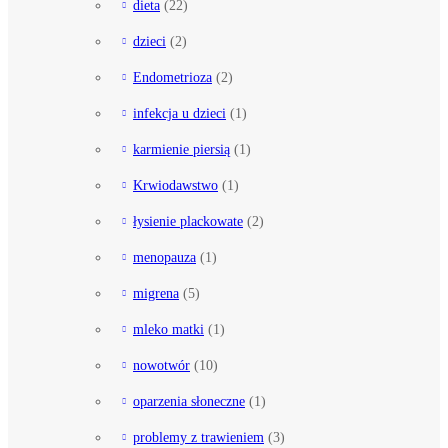
dieta
(22)
dzieci
(2)
Endometrioza
(2)
infekcja u dzieci
(1)
karmienie piersią
(1)
Krwiodawstwo
(1)
łysienie plackowate
(2)
menopauza
(1)
migrena
(5)
mleko matki
(1)
nowotwór
(10)
oparzenia słoneczne
(1)
problemy z trawieniem
(3)