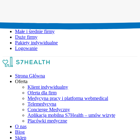
Umów wizytę:
+48 777 111 777
Infolinia czynna:
pon-pt: 8.00-20.00
Małe i średnie firmy
Duże firmy
Pakiety indywidualne
Logowanie
Strona Główna
Oferta
Klient indywidualny
Oferta dla firm
Medycyna pracy i platforma webmedical
Telemedycyna
Concierge Medyczny
Aplikacja mobilna S7Health – umów wizytę
Placówki medyczne
O nas
Blog
Sklep