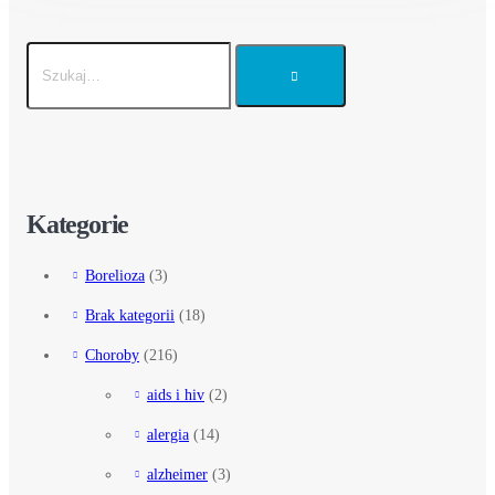
Kategorie
Borelioza
(3)
Brak kategorii
(18)
Choroby
(216)
aids i hiv
(2)
alergia
(14)
alzheimer
(3)