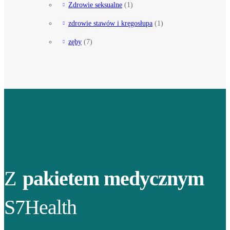
Zdrowie seksualne
(1)
zdrowie stawów i kręgosłupa
(1)
zęby
(7)
Z
pakietem medycznym
S7Health