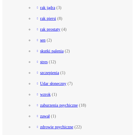
rak jądra
(3)
rak piersi
(8)
rak prostaty
(4)
sen
(2)
skutki palenia
(2)
stres
(12)
szczepienia
(1)
Udar słoneczny
(7)
wzrok
(1)
zaburzenia psychiczne
(18)
zawał
(1)
zdrowie psychiczne
(22)