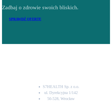
Zadbaj o zdrowie swoich bliskich.
SPRAWDŹ OFERTĘ
Adres
S7HEALTH Sp. z o.o.
ul. Dyrekcyjna 1/142
50-528, Wrocław