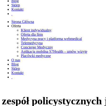
Blog
Sklep
Kontakt
Strona Główna
Oferta
Klient indywidualny
Oferta dla firm
Medycyna pracy i platforma webmedical
Telemedycyna
Concierge Medyczny
Aplikacja mobilna S7Health – umów wizytę
Placówki medyczne
O nas
Blog
Sklep
Kontakt
zespół policystycznych