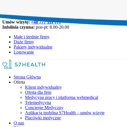
Umów wizytę:
+48 777 111 777
Infolinia czynna:
pon-pt: 8.00-20.00
Małe i średnie firmy
Duże firmy
Pakiety indywidualne
Logowanie
Strona Główna
Oferta
Klient indywidualny
Oferta dla firm
Medycyna pracy i platforma webmedical
Telemedycyna
Concierge Medyczny
Aplikacja mobilna S7Health – umów wizytę
Placówki medyczne
O nas