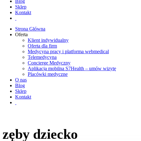
Blog
Sklep
Kontakt
Strona Główna
Oferta
Klient indywidualny
Oferta dla firm
Medycyna pracy i platforma webmedical
Telemedycyna
Concierge Medyczny
Aplikacja mobilna S7Health – umów wizytę
Placówki medyczne
O nas
Blog
Sklep
Kontakt
zęby dziecko