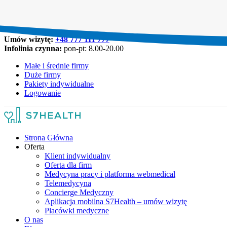
Umów wizytę:
+48 777 111 777
Infolinia czynna:
pon-pt: 8.00-20.00
Małe i średnie firmy
Duże firmy
Pakiety indywidualne
Logowanie
Strona Główna
Oferta
Klient indywidualny
Oferta dla firm
Medycyna pracy i platforma webmedical
Telemedycyna
Concierge Medyczny
Aplikacja mobilna S7Health – umów wizytę
Placówki medyczne
O nas