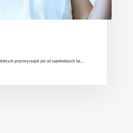
dobrych przyzwyczajeń już od najmłodszych lat,...