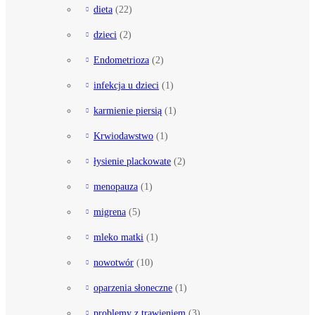
dieta
(22)
dzieci
(2)
Endometrioza
(2)
infekcja u dzieci
(1)
karmienie piersią
(1)
Krwiodawstwo
(1)
łysienie plackowate
(2)
menopauza
(1)
migrena
(5)
mleko matki
(1)
nowotwór
(10)
oparzenia słoneczne
(1)
problemy z trawieniem
(3)