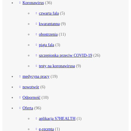
Koronawirus
(36)
czwarta fala
(5)
kwarantanna
(9)
obostrzenia
(11)
piąta fala
(3)
szczepionka przeciw COVID-19
(26)
testy na koronawirusa
(9)
medycyna pracy
(19)
nowotwór
(6)
Odporność
(10)
Oferta
(96)
aplikacja S7HEALTH
(1)
e-recepta
(1)