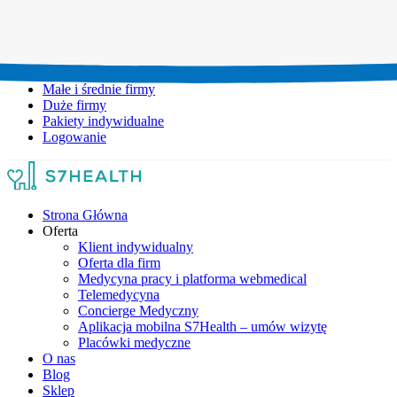
Umów wizytę:
+48 777 111 777
Infolinia czynna:
pon-pt: 8.00-20.00
Małe i średnie firmy
Duże firmy
Pakiety indywidualne
Logowanie
Strona Główna
Oferta
Klient indywidualny
Oferta dla firm
Medycyna pracy i platforma webmedical
Telemedycyna
Concierge Medyczny
Aplikacja mobilna S7Health – umów wizytę
Placówki medyczne
O nas
Blog
Sklep