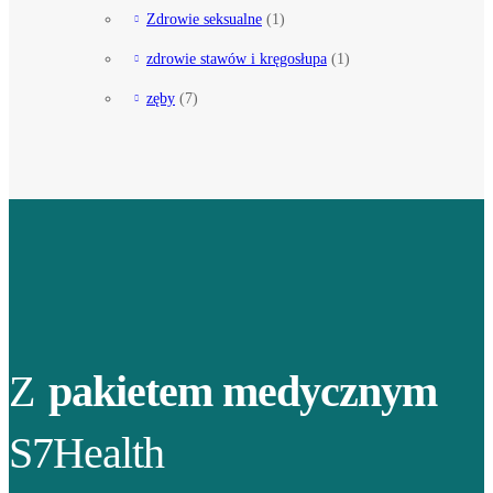
Zdrowie seksualne
(1)
zdrowie stawów i kręgosłupa
(1)
zęby
(7)
Z
pakietem medycznym
S7Health