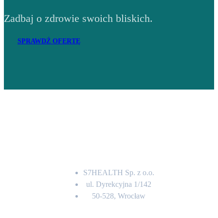
Zadbaj o zdrowie swoich bliskich.
SPRAWDŹ OFERTĘ
Adres
S7HEALTH Sp. z o.o.
ul. Dyrekcyjna 1/142
50-528, Wrocław