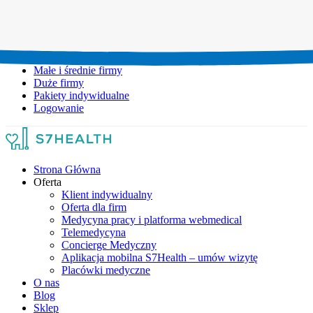
Umów wizytę:
+48 777 111 777
Infolinia czynna:
pon-pt: 8.00-20.00
Małe i średnie firmy
Duże firmy
Pakiety indywidualne
Logowanie
Strona Główna
Oferta
Klient indywidualny
Oferta dla firm
Medycyna pracy i platforma webmedical
Telemedycyna
Concierge Medyczny
Aplikacja mobilna S7Health – umów wizytę
Placówki medyczne
O nas
Blog
Sklep