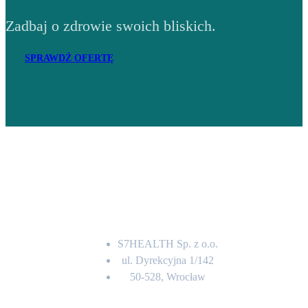
Zadbaj o zdrowie swoich bliskich.
SPRAWDŹ OFERTĘ
Adres
S7HEALTH Sp. z o.o.
ul. Dyrekcyjna 1/142
50-528, Wrocław