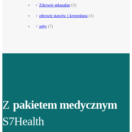
Zdrowie seksualne
(1)
zdrowie stawów i kręgosłupa
(1)
zęby
(7)
Z
pakietem medycznym
S7Health