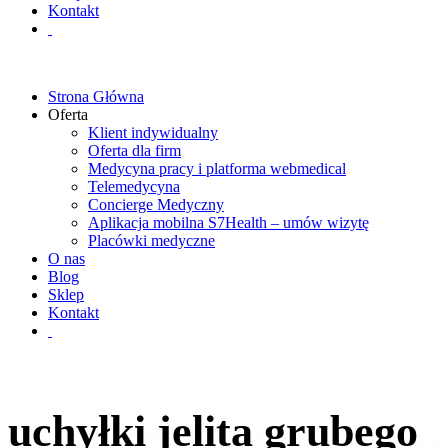
Kontakt
Strona Główna
Oferta
Klient indywidualny
Oferta dla firm
Medycyna pracy i platforma webmedical
Telemedycyna
Concierge Medyczny
Aplikacja mobilna S7Health – umów wizytę
Placówki medyczne
O nas
Blog
Sklep
Kontakt
uchyłki jelita grubego