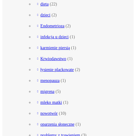
dieta
(22)
dzieci
(2)
Endometrioza
(2)
infekcja u dzieci
(1)
karmienie piersią
(1)
Krwiodawstwo
(1)
łysienie plackowate
(2)
menopauza
(1)
migrena
(5)
mleko matki
(1)
nowotwór
(10)
oparzenia słoneczne
(1)
problemy z trawieniem
(3)