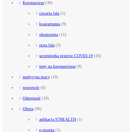
Koronawirus
(36)
czwarta fala
(5)
kwarantanna
(9)
obostrzenia
(11)
piąta fala
(3)
szczepionka przeciw COVID-19
(26)
testy na koronawirusa
(9)
medycyna pracy
(19)
nowotwór
(6)
Odporność
(10)
Oferta
(96)
aplikacja S7HEALTH
(1)
e-recepta
(1)