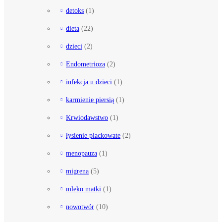
detoks
(1)
dieta
(22)
dzieci
(2)
Endometrioza
(2)
infekcja u dzieci
(1)
karmienie piersią
(1)
Krwiodawstwo
(1)
łysienie plackowate
(2)
menopauza
(1)
migrena
(5)
mleko matki
(1)
nowotwór
(10)