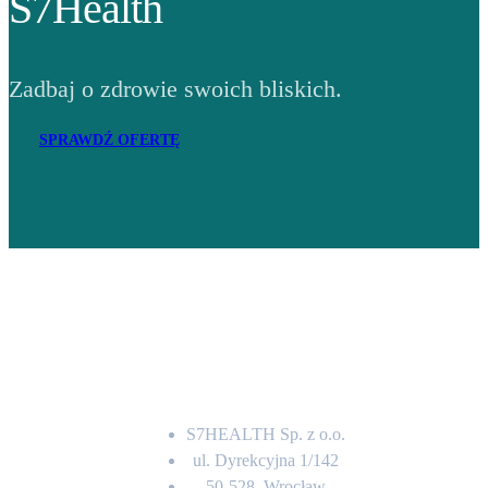
S7Health
Zadbaj o zdrowie swoich bliskich.
SPRAWDŹ OFERTĘ
Adres
S7HEALTH Sp. z o.o.
ul. Dyrekcyjna 1/142
50-528, Wrocław