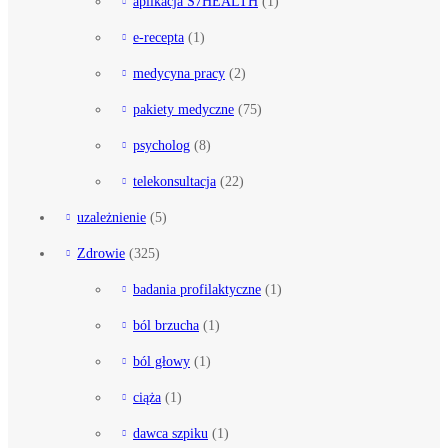
aplikacja S7HEALTH
(1)
e-recepta
(1)
medycyna pracy
(2)
pakiety medyczne
(75)
psycholog
(8)
telekonsultacja
(22)
uzależnienie
(5)
Zdrowie
(325)
badania profilaktyczne
(1)
ból brzucha
(1)
ból głowy
(1)
ciąża
(1)
dawca szpiku
(1)