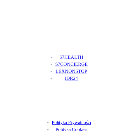
UMÓW WIZYTĘ
+48 777 111 777
Nasze usługi
S7HEALTH
S7CONCIERGE
LEXNONSTOP
IDR24
Menu
Polityka Prywatności
Polityka Cookies