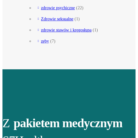
zdrowie psychiczne
(22)
Zdrowie seksualne
(1)
zdrowie stawów i kręgosłupa
(1)
zęby
(7)
Z
pakietem medycznym