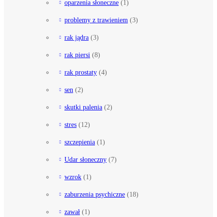
oparzenia słoneczne
(1)
problemy z trawieniem
(3)
rak jądra
(3)
rak piersi
(8)
rak prostaty
(4)
sen
(2)
skutki palenia
(2)
stres
(12)
szczepienia
(1)
Udar słoneczny
(7)
wzrok
(1)
zaburzenia psychiczne
(18)
zawał
(1)