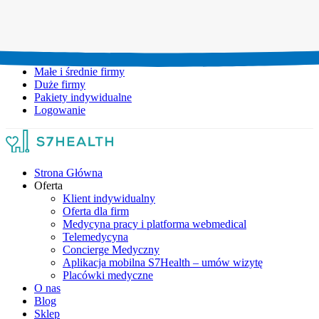
Umów wizytę:
+48 777 111 777
Infolinia czynna:
pon-pt: 8.00-20.00
Małe i średnie firmy
Duże firmy
Pakiety indywidualne
Logowanie
Strona Główna
Oferta
Klient indywidualny
Oferta dla firm
Medycyna pracy i platforma webmedical
Telemedycyna
Concierge Medyczny
Aplikacja mobilna S7Health – umów wizytę
Placówki medyczne
O nas
Blog
Sklep