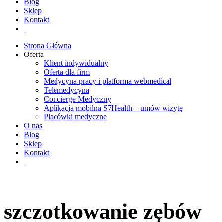
Blog
Sklep
Kontakt
Strona Główna
Oferta
Klient indywidualny
Oferta dla firm
Medycyna pracy i platforma webmedical
Telemedycyna
Concierge Medyczny
Aplikacja mobilna S7Health – umów wizytę
Placówki medyczne
O nas
Blog
Sklep
Kontakt
szczotkowanie zębów