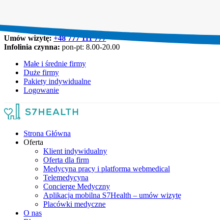
Umów wizytę:
+48 777 111 777
Infolinia czynna:
pon-pt: 8.00-20.00
Małe i średnie firmy
Duże firmy
Pakiety indywidualne
Logowanie
Strona Główna
Oferta
Klient indywidualny
Oferta dla firm
Medycyna pracy i platforma webmedical
Telemedycyna
Concierge Medyczny
Aplikacja mobilna S7Health – umów wizytę
Placówki medyczne
O nas