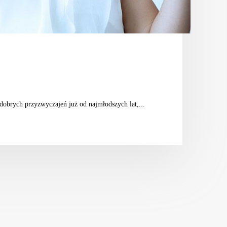
dobrych przyzwyczajeń już od najmłodszych lat,...