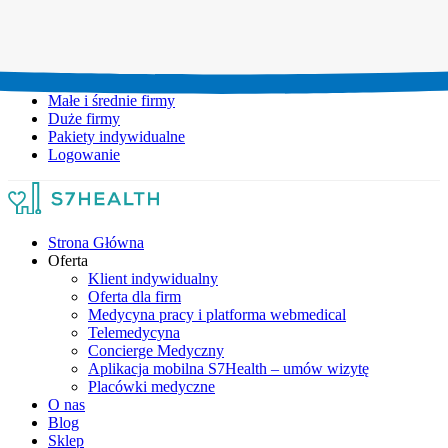
Umów wizytę:
+48 777 111 777
Infolinia czynna:
pon-pt: 8.00-20.00
Małe i średnie firmy
Duże firmy
Pakiety indywidualne
Logowanie
Strona Główna
Oferta
Klient indywidualny
Oferta dla firm
Medycyna pracy i platforma webmedical
Telemedycyna
Concierge Medyczny
Aplikacja mobilna S7Health – umów wizytę
Placówki medyczne
O nas
Blog
Sklep