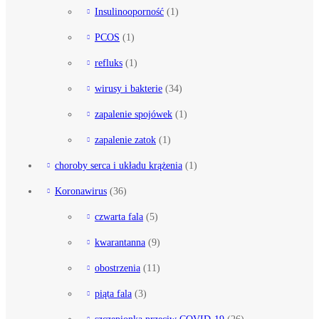
Insulinooporność
(1)
PCOS
(1)
refluks
(1)
wirusy i bakterie
(34)
zapalenie spojówek
(1)
zapalenie zatok
(1)
choroby serca i układu krążenia
(1)
Koronawirus
(36)
czwarta fala
(5)
kwarantanna
(9)
obostrzenia
(11)
piąta fala
(3)
szczepionka przeciw COVID-19
(26)