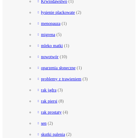
Krwiodawstwo
(1)
łysienie plackowate
(2)
menopauza
(1)
migrena
(5)
mleko matki
(1)
nowotwór
(10)
oparzenia słoneczne
(1)
problemy z trawieniem
(3)
rak jądra
(3)
rak piersi
(8)
rak prostaty
(4)
sen
(2)
skutki palenia
(2)