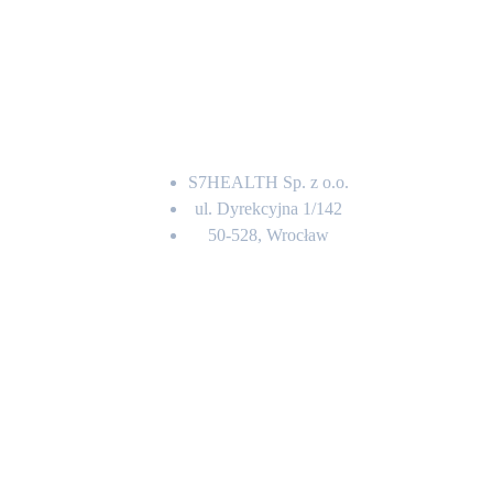
Adres
S7HEALTH Sp. z o.o.
ul. Dyrekcyjna 1/142
50-528, Wrocław
Kontakt