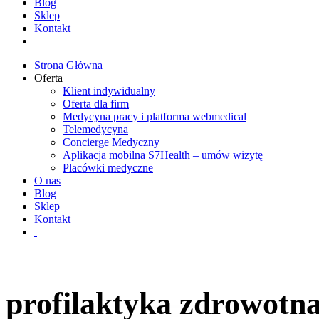
Blog
Sklep
Kontakt
Strona Główna
Oferta
Klient indywidualny
Oferta dla firm
Medycyna pracy i platforma webmedical
Telemedycyna
Concierge Medyczny
Aplikacja mobilna S7Health – umów wizytę
Placówki medyczne
O nas
Blog
Sklep
Kontakt
profilaktyka zdrowotn