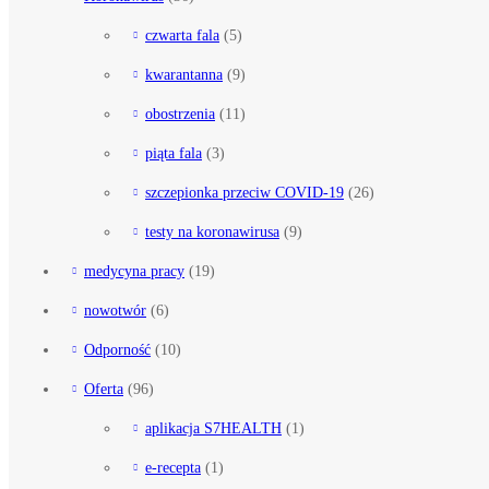
czwarta fala
(5)
kwarantanna
(9)
obostrzenia
(11)
piąta fala
(3)
szczepionka przeciw COVID-19
(26)
testy na koronawirusa
(9)
medycyna pracy
(19)
nowotwór
(6)
Odporność
(10)
Oferta
(96)
aplikacja S7HEALTH
(1)
e-recepta
(1)