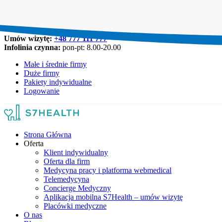
Umów wizytę:
+48 777 111 777
Infolinia czynna:
pon-pt: 8.00-20.00
Małe i średnie firmy
Duże firmy
Pakiety indywidualne
Logowanie
Strona Główna
Oferta
Klient indywidualny
Oferta dla firm
Medycyna pracy i platforma webmedical
Telemedycyna
Concierge Medyczny
Aplikacja mobilna S7Health – umów wizytę
Placówki medyczne
O nas