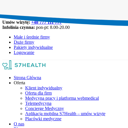
Umów wizytę:
+48 777 111 777
Infolinia czynna:
pon-pt: 8.00-20.00
Małe i średnie firmy
Duże firmy
Pakiety indywidualne
Logowanie
Strona Główna
Oferta
Klient indywidualny
Oferta dla firm
Medycyna pracy i platforma webmedical
Telemedycyna
Concierge Medyczny
Aplikacja mobilna S7Health – umów wizytę
Placówki medyczne
O nas