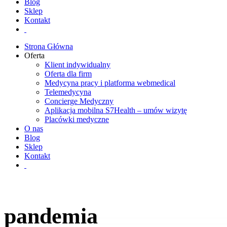
Blog
Sklep
Kontakt
Strona Główna
Oferta
Klient indywidualny
Oferta dla firm
Medycyna pracy i platforma webmedical
Telemedycyna
Concierge Medyczny
Aplikacja mobilna S7Health – umów wizytę
Placówki medyczne
O nas
Blog
Sklep
Kontakt
pandemia