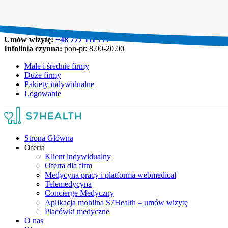
Umów wizytę:
+48 777 111 777
Infolinia czynna:
pon-pt: 8.00-20.00
Małe i średnie firmy
Duże firmy
Pakiety indywidualne
Logowanie
Strona Główna
Oferta
Klient indywidualny
Oferta dla firm
Medycyna pracy i platforma webmedical
Telemedycyna
Concierge Medyczny
Aplikacja mobilna S7Health – umów wizytę
Placówki medyczne
O nas