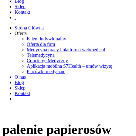
Blog
Sklep
Kontakt
Strona Główna
Oferta
Klient indywidualny
Oferta dla firm
Medycyna pracy i platforma webmedical
Telemedycyna
Concierge Medyczny
Aplikacja mobilna S7Health – umów wizytę
Placówki medyczne
O nas
Blog
Sklep
Kontakt
palenie papierosów