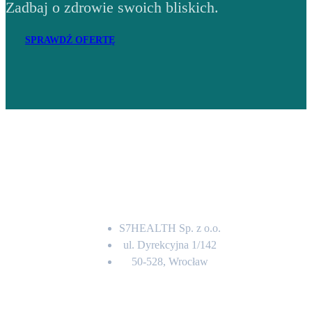
Zadbaj o zdrowie swoich bliskich.
SPRAWDŹ OFERTĘ
Adres
S7HEALTH Sp. z o.o.
ul. Dyrekcyjna 1/142
50-528, Wrocław