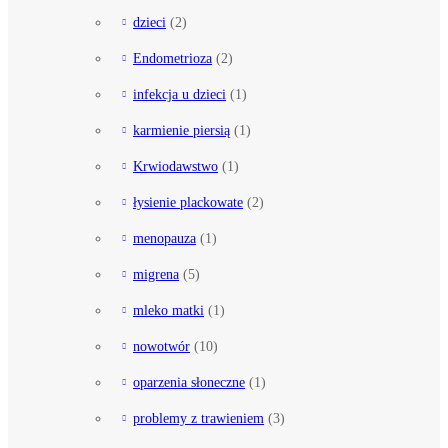
dzieci
(2)
Endometrioza
(2)
infekcja u dzieci
(1)
karmienie piersią
(1)
Krwiodawstwo
(1)
łysienie plackowate
(2)
menopauza
(1)
migrena
(5)
mleko matki
(1)
nowotwór
(10)
oparzenia słoneczne
(1)
problemy z trawieniem
(3)