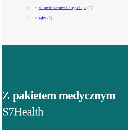
zdrowie stawów i kręgosłupa
(1)
zęby
(7)
Z
pakietem medycznym
S7Health