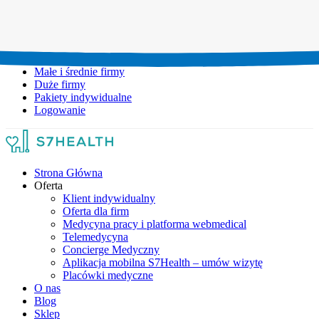
Umów wizytę:
+48 777 111 777
Infolinia czynna:
pon-pt: 8.00-20.00
Małe i średnie firmy
Duże firmy
Pakiety indywidualne
Logowanie
Strona Główna
Oferta
Klient indywidualny
Oferta dla firm
Medycyna pracy i platforma webmedical
Telemedycyna
Concierge Medyczny
Aplikacja mobilna S7Health – umów wizytę
Placówki medyczne
O nas
Blog
Sklep