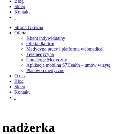
Blog
Sklep
Kontakt
Strona Główna
Oferta
Klient indywidualny
Oferta dla firm
Medycyna pracy i platforma webmedical
Telemedycyna
Concierge Medyczny
Aplikacja mobilna S7Health – umów wizytę
Placówki medyczne
O nas
Blog
Sklep
Kontakt
nadżerka