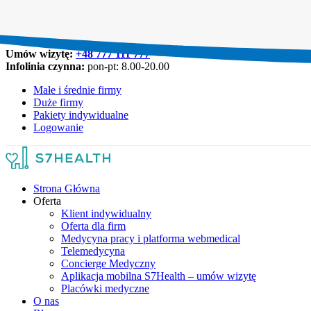
Umów wizytę:
+48 777 111 777
Infolinia czynna:
pon-pt: 8.00-20.00
Małe i średnie firmy
Duże firmy
Pakiety indywidualne
Logowanie
Strona Główna
Oferta
Klient indywidualny
Oferta dla firm
Medycyna pracy i platforma webmedical
Telemedycyna
Concierge Medyczny
Aplikacja mobilna S7Health – umów wizytę
Placówki medyczne
O nas