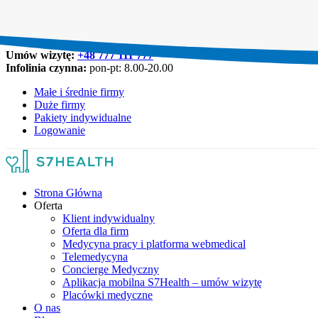
Umów wizytę:
+48 777 111 777
Infolinia czynna:
pon-pt: 8.00-20.00
Małe i średnie firmy
Duże firmy
Pakiety indywidualne
Logowanie
Strona Główna
Oferta
Klient indywidualny
Oferta dla firm
Medycyna pracy i platforma webmedical
Telemedycyna
Concierge Medyczny
Aplikacja mobilna S7Health – umów wizytę
Placówki medyczne
O nas