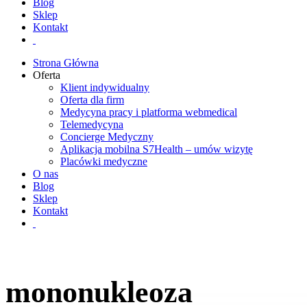
Blog
Sklep
Kontakt
Strona Główna
Oferta
Klient indywidualny
Oferta dla firm
Medycyna pracy i platforma webmedical
Telemedycyna
Concierge Medyczny
Aplikacja mobilna S7Health – umów wizytę
Placówki medyczne
O nas
Blog
Sklep
Kontakt
mononukleoza