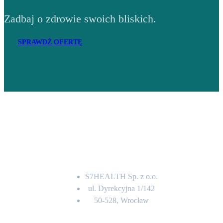
Zadbaj o zdrowie swoich bliskich.
SPRAWDŹ OFERTĘ
Adres
S7HEALTH Sp. z o.o.
ul. Dyrekcyjna 1/142
50-528, Wrocław