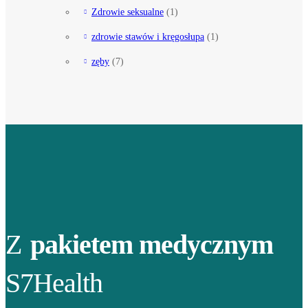
Zdrowie seksualne
(1)
zdrowie stawów i kręgosłupa
(1)
zęby
(7)
Z
pakietem medycznym
S7Health