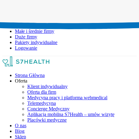
Umów wizytę:
+48 777 111 777
Infolinia czynna:
pon-pt: 8.00-20.00
Małe i średnie firmy
Duże firmy
Pakiety indywidualne
Logowanie
Strona Główna
Oferta
Klient indywidualny
Oferta dla firm
Medycyna pracy i platforma webmedical
Telemedycyna
Concierge Medyczny
Aplikacja mobilna S7Health – umów wizytę
Placówki medyczne
O nas
Blog
Sklep