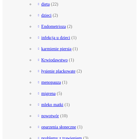
dieta
(22)
dzieci
(2)
Endometrioza
(2)
infekcja u dzieci
(1)
karmienie piersią
(1)
Krwiodawstwo
(1)
łysienie plackowate
(2)
menopauza
(1)
migrena
(5)
mleko matki
(1)
nowotwór
(10)
oparzenia słoneczne
(1)
problemy z trawieniem
(3)