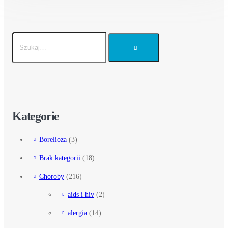
Kategorie
Borelioza
(3)
Brak kategorii
(18)
Choroby
(216)
aids i hiv
(2)
alergia
(14)