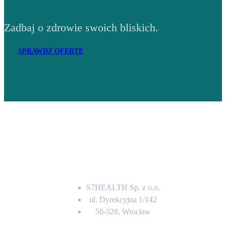
Zadbaj o zdrowie swoich bliskich.
SPRAWDŹ OFERTĘ
Adres
S7HEALTH Sp. z o.o.
ul. Dyrekcyjna 1/142
50-528, Wrocław