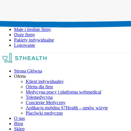
Umów wizytę:
+48 777 111 777
Infolinia czynna:
pon-pt: 8.00-20.00
Małe i średnie firmy
Duże firmy
Pakiety indywidualne
Logowanie
Strona Główna
Oferta
Klient indywidualny
Oferta dla firm
Medycyna pracy i platforma webmedical
Telemedycyna
Concierge Medyczny
Aplikacja mobilna S7Health – umów wizytę
Placówki medyczne
O nas
Blog
Sklep