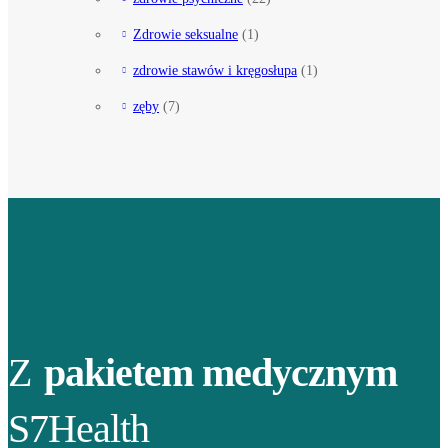
Zdrowie seksualne
(1)
zdrowie stawów i kręgosłupa
(1)
zęby
(7)
Z
pakietem medycznym
S7Health