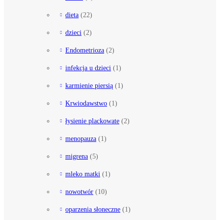
dieta
(22)
dzieci
(2)
Endometrioza
(2)
infekcja u dzieci
(1)
karmienie piersią
(1)
Krwiodawstwo
(1)
łysienie plackowate
(2)
menopauza
(1)
migrena
(5)
mleko matki
(1)
nowotwór
(10)
oparzenia słoneczne
(1)