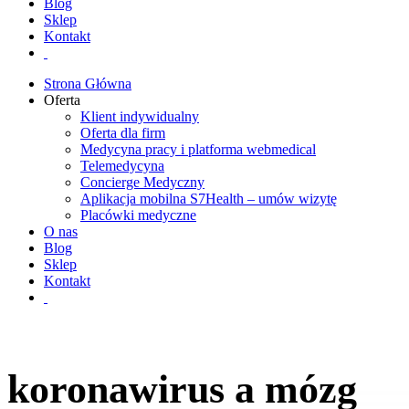
Blog
Sklep
Kontakt
Strona Główna
Oferta
Klient indywidualny
Oferta dla firm
Medycyna pracy i platforma webmedical
Telemedycyna
Concierge Medyczny
Aplikacja mobilna S7Health – umów wizytę
Placówki medyczne
O nas
Blog
Sklep
Kontakt
koronawirus a mózg