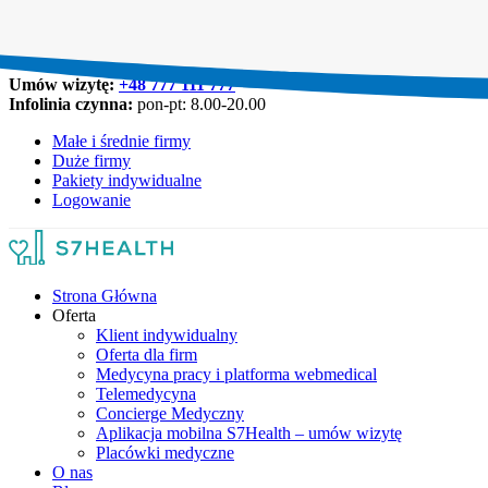
Umów wizytę:
+48 777 111 777
Infolinia czynna:
pon-pt: 8.00-20.00
Małe i średnie firmy
Duże firmy
Pakiety indywidualne
Logowanie
Strona Główna
Oferta
Klient indywidualny
Oferta dla firm
Medycyna pracy i platforma webmedical
Telemedycyna
Concierge Medyczny
Aplikacja mobilna S7Health – umów wizytę
Placówki medyczne
O nas