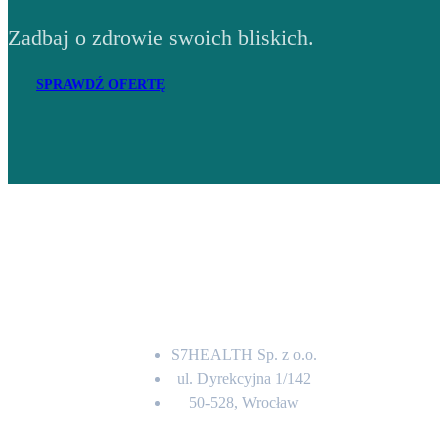
Zadbaj o zdrowie swoich bliskich.
SPRAWDŹ OFERTĘ
Adres
S7HEALTH Sp. z o.o.
ul. Dyrekcyjna 1/142
50-528, Wrocław