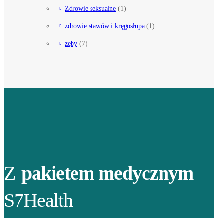
Zdrowie seksualne
(1)
zdrowie stawów i kręgosłupa
(1)
zęby
(7)
Z
pakietem medycznym
S7Health