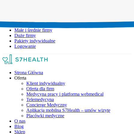
Umów wizytę:
+48 777 111 777
Infolinia czynna:
pon-pt: 8.00-20.00
Małe i średnie firmy
Duże firmy
Pakiety indywidualne
Logowanie
Strona Główna
Oferta
Klient indywidualny
Oferta dla firm
Medycyna pracy i platforma webmedical
Telemedycyna
Concierge Medyczny
Aplikacja mobilna S7Health – umów wizytę
Placówki medyczne
O nas
Blog
Sklep