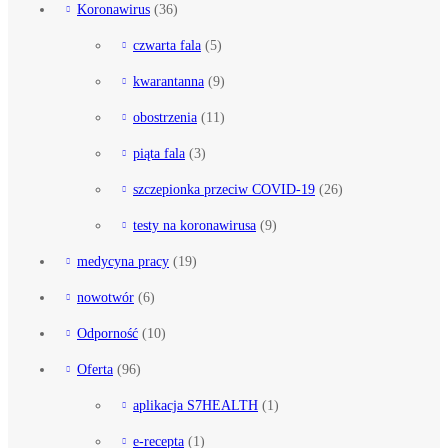
Koronawirus
(36)
czwarta fala
(5)
kwarantanna
(9)
obostrzenia
(11)
piąta fala
(3)
szczepionka przeciw COVID-19
(26)
testy na koronawirusa
(9)
medycyna pracy
(19)
nowotwór
(6)
Odporność
(10)
Oferta
(96)
aplikacja S7HEALTH
(1)
e-recepta
(1)