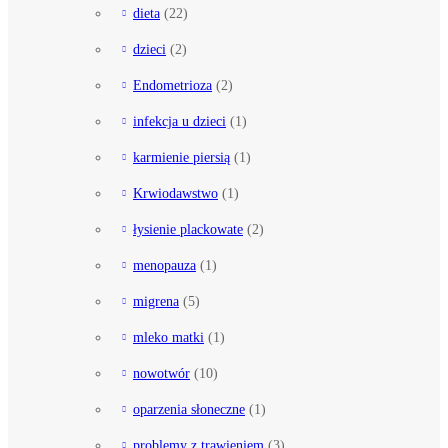
dieta
(22)
dzieci
(2)
Endometrioza
(2)
infekcja u dzieci
(1)
karmienie piersią
(1)
Krwiodawstwo
(1)
łysienie plackowate
(2)
menopauza
(1)
migrena
(5)
mleko matki
(1)
nowotwór
(10)
oparzenia słoneczne
(1)
problemy z trawieniem
(3)