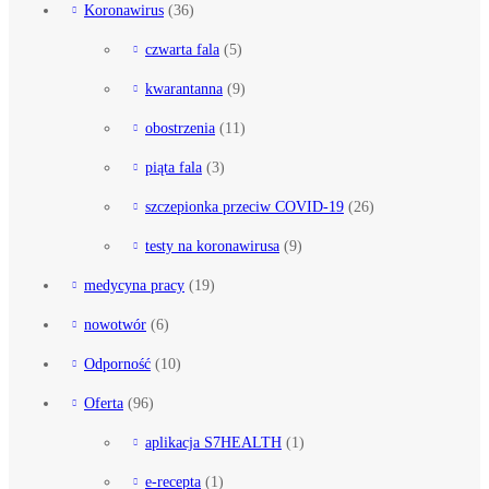
Koronawirus
(36)
czwarta fala
(5)
kwarantanna
(9)
obostrzenia
(11)
piąta fala
(3)
szczepionka przeciw COVID-19
(26)
testy na koronawirusa
(9)
medycyna pracy
(19)
nowotwór
(6)
Odporność
(10)
Oferta
(96)
aplikacja S7HEALTH
(1)
e-recepta
(1)