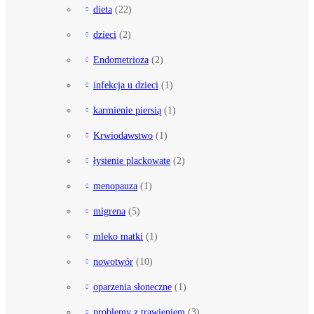
dieta
(22)
dzieci
(2)
Endometrioza
(2)
infekcja u dzieci
(1)
karmienie piersią
(1)
Krwiodawstwo
(1)
łysienie plackowate
(2)
menopauza
(1)
migrena
(5)
mleko matki
(1)
nowotwór
(10)
oparzenia słoneczne
(1)
problemy z trawieniem
(3)