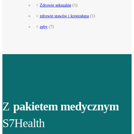
Zdrowie seksualne
(1)
zdrowie stawów i kręgosłupa
(1)
zęby
(7)
Z
pakietem medycznym
S7Health