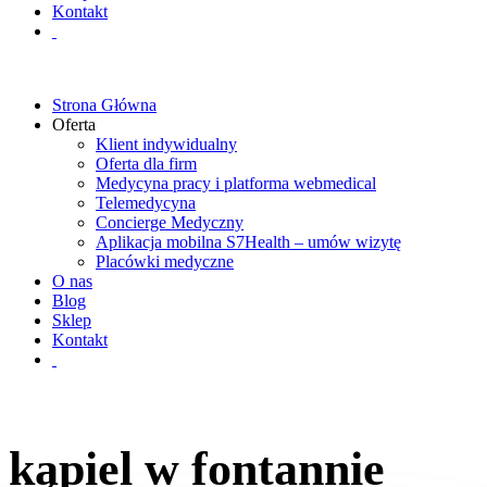
Kontakt
Strona Główna
Oferta
Klient indywidualny
Oferta dla firm
Medycyna pracy i platforma webmedical
Telemedycyna
Concierge Medyczny
Aplikacja mobilna S7Health – umów wizytę
Placówki medyczne
O nas
Blog
Sklep
Kontakt
kąpiel w fontannie