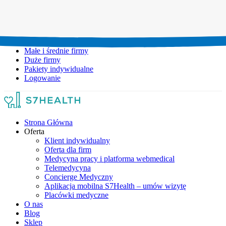
Umów wizytę:
+48 777 111 777
Infolinia czynna:
pon-pt: 8.00-20.00
Małe i średnie firmy
Duże firmy
Pakiety indywidualne
Logowanie
Strona Główna
Oferta
Klient indywidualny
Oferta dla firm
Medycyna pracy i platforma webmedical
Telemedycyna
Concierge Medyczny
Aplikacja mobilna S7Health – umów wizytę
Placówki medyczne
O nas
Blog
Sklep