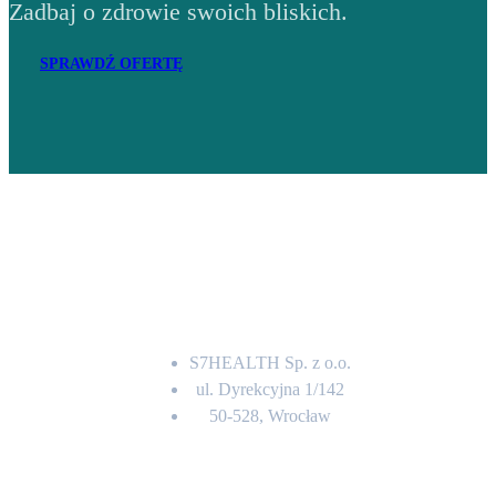
Zadbaj o zdrowie swoich bliskich.
SPRAWDŹ OFERTĘ
Adres
S7HEALTH Sp. z o.o.
ul. Dyrekcyjna 1/142
50-528, Wrocław