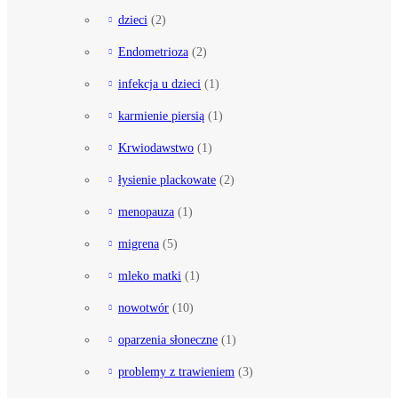
dzieci
(2)
Endometrioza
(2)
infekcja u dzieci
(1)
karmienie piersią
(1)
Krwiodawstwo
(1)
łysienie plackowate
(2)
menopauza
(1)
migrena
(5)
mleko matki
(1)
nowotwór
(10)
oparzenia słoneczne
(1)
problemy z trawieniem
(3)