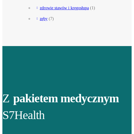
zdrowie stawów i kręgosłupa
(1)
zęby
(7)
Z
pakietem medycznym
S7Health