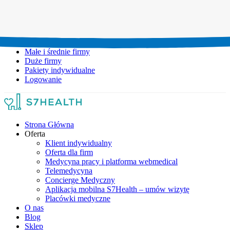
Umów wizytę:
+48 777 111 777
Infolinia czynna:
pon-pt: 8.00-20.00
Małe i średnie firmy
Duże firmy
Pakiety indywidualne
Logowanie
Strona Główna
Oferta
Klient indywidualny
Oferta dla firm
Medycyna pracy i platforma webmedical
Telemedycyna
Concierge Medyczny
Aplikacja mobilna S7Health – umów wizytę
Placówki medyczne
O nas
Blog
Sklep