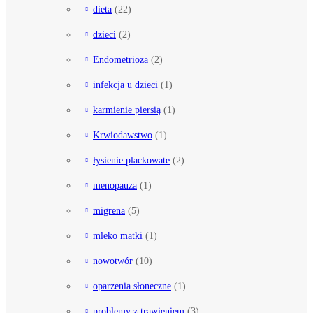
dieta
(22)
dzieci
(2)
Endometrioza
(2)
infekcja u dzieci
(1)
karmienie piersią
(1)
Krwiodawstwo
(1)
łysienie plackowate
(2)
menopauza
(1)
migrena
(5)
mleko matki
(1)
nowotwór
(10)
oparzenia słoneczne
(1)
problemy z trawieniem
(3)