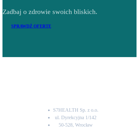
Zadbaj o zdrowie swoich bliskich.
SPRAWDŹ OFERTĘ
Adres
S7HEALTH Sp. z o.o.
ul. Dyrekcyjna 1/142
50-528, Wrocław