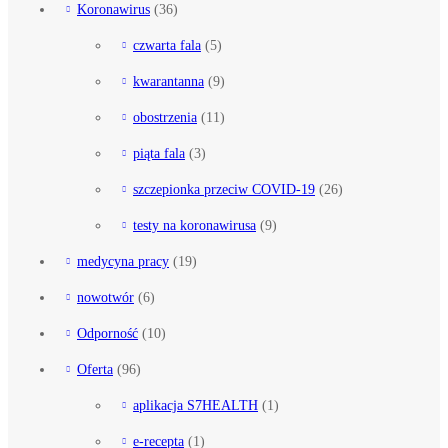
Koronawirus
(36)
czwarta fala
(5)
kwarantanna
(9)
obostrzenia
(11)
piąta fala
(3)
szczepionka przeciw COVID-19
(26)
testy na koronawirusa
(9)
medycyna pracy
(19)
nowotwór
(6)
Odporność
(10)
Oferta
(96)
aplikacja S7HEALTH
(1)
e-recepta
(1)