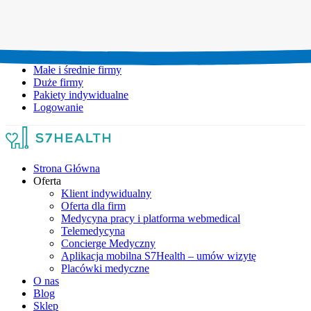
Umów wizytę:
+48 777 111 777
Infolinia czynna:
pon-pt: 8.00-20.00
Małe i średnie firmy
Duże firmy
Pakiety indywidualne
Logowanie
Strona Główna
Oferta
Klient indywidualny
Oferta dla firm
Medycyna pracy i platforma webmedical
Telemedycyna
Concierge Medyczny
Aplikacja mobilna S7Health – umów wizytę
Placówki medyczne
O nas
Blog
Sklep