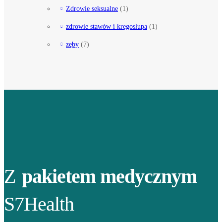
Zdrowie seksualne
(1)
zdrowie stawów i kręgosłupa
(1)
zęby
(7)
Z
pakietem medycznym
S7Health