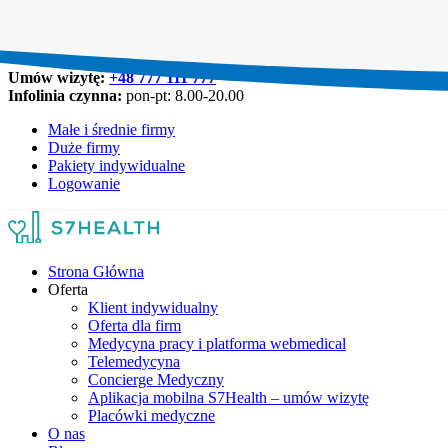
Umów wizytę:
+48 777 111 777
Infolinia czynna:
pon-pt: 8.00-20.00
Małe i średnie firmy
Duże firmy
Pakiety indywidualne
Logowanie
Strona Główna
Oferta
Klient indywidualny
Oferta dla firm
Medycyna pracy i platforma webmedical
Telemedycyna
Concierge Medyczny
Aplikacja mobilna S7Health – umów wizytę
Placówki medyczne
O nas