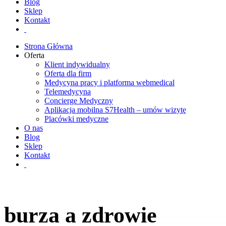
Blog
Sklep
Kontakt
Strona Główna
Oferta
Klient indywidualny
Oferta dla firm
Medycyna pracy i platforma webmedical
Telemedycyna
Concierge Medyczny
Aplikacja mobilna S7Health – umów wizytę
Placówki medyczne
O nas
Blog
Sklep
Kontakt
burza a zdrowie