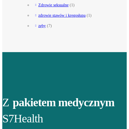
Zdrowie seksualne
(1)
zdrowie stawów i kręgosłupa
(1)
zęby
(7)
Z
pakietem medycznym
S7Health