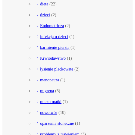
dieta
(22)
dzieci
(2)
Endometrioza
(2)
infekcja u dzieci
(1)
karmienie piersią
(1)
Krwiodawstwo
(1)
łysienie plackowate
(2)
menopauza
(1)
migrena
(5)
mleko matki
(1)
nowotwór
(10)
oparzenia słoneczne
(1)
problemy z trawieniem
(3)