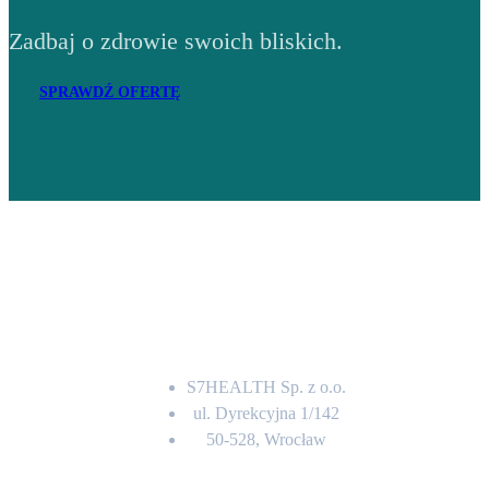
Zadbaj o zdrowie swoich bliskich.
SPRAWDŹ OFERTĘ
Adres
S7HEALTH Sp. z o.o.
ul. Dyrekcyjna 1/142
50-528, Wrocław