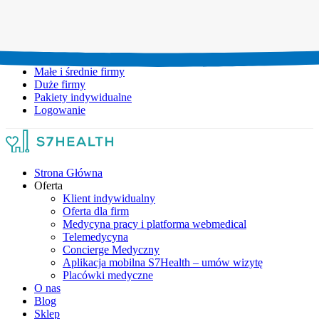
Umów wizytę:
+48 777 111 777
Infolinia czynna:
pon-pt: 8.00-20.00
Małe i średnie firmy
Duże firmy
Pakiety indywidualne
Logowanie
Strona Główna
Oferta
Klient indywidualny
Oferta dla firm
Medycyna pracy i platforma webmedical
Telemedycyna
Concierge Medyczny
Aplikacja mobilna S7Health – umów wizytę
Placówki medyczne
O nas
Blog
Sklep