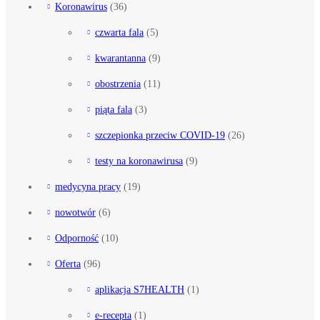
Koronawirus
(36)
czwarta fala
(5)
kwarantanna
(9)
obostrzenia
(11)
piąta fala
(3)
szczepionka przeciw COVID-19
(26)
testy na koronawirusa
(9)
medycyna pracy
(19)
nowotwór
(6)
Odporność
(10)
Oferta
(96)
aplikacja S7HEALTH
(1)
e-recepta
(1)