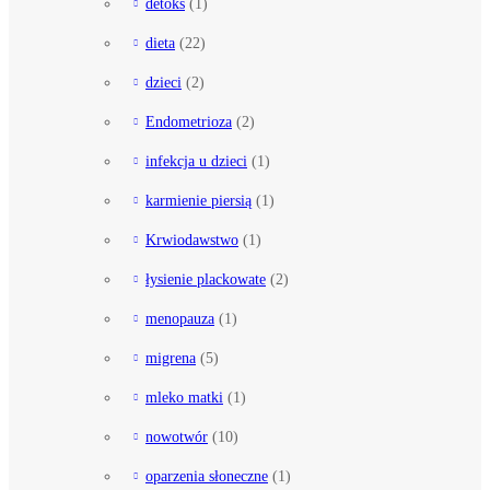
detoks
(1)
dieta
(22)
dzieci
(2)
Endometrioza
(2)
infekcja u dzieci
(1)
karmienie piersią
(1)
Krwiodawstwo
(1)
łysienie plackowate
(2)
menopauza
(1)
migrena
(5)
mleko matki
(1)
nowotwór
(10)
oparzenia słoneczne
(1)