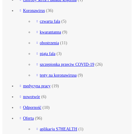
Koronawirus
(36)
czwarta fala
(5)
kwarantanna
(9)
obostrzenia
(11)
piąta fala
(3)
szczepionka przeciw COVID-19
(26)
testy na koronawirusa
(9)
medycyna pracy
(19)
nowotwór
(6)
Odporność
(10)
Oferta
(96)
aplikacja S7HEALTH
(1)