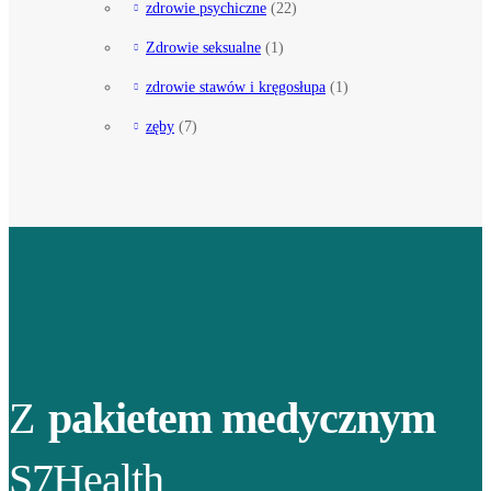
zdrowie psychiczne
(22)
Zdrowie seksualne
(1)
zdrowie stawów i kręgosłupa
(1)
zęby
(7)
Z
pakietem medycznym
S7Health