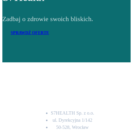
Zadbaj o zdrowie swoich bliskich.
SPRAWDŹ OFERTĘ
Adres
S7HEALTH Sp. z o.o.
ul. Dyrekcyjna 1/142
50-528, Wrocław