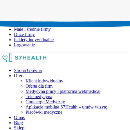
Umów wizytę:
+48 777 111 777
Infolinia czynna:
pon-pt: 8.00-20.00
Małe i średnie firmy
Duże firmy
Pakiety indywidualne
Logowanie
Strona Główna
Oferta
Klient indywidualny
Oferta dla firm
Medycyna pracy i platforma webmedical
Telemedycyna
Concierge Medyczny
Aplikacja mobilna S7Health – umów wizytę
Placówki medyczne
O nas
Blog
Sklep