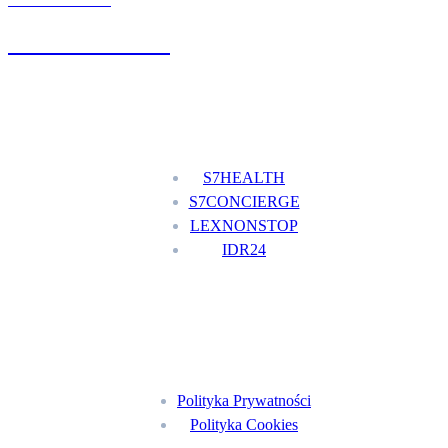
UMÓW WIZYTĘ
+48 777 111 777
Nasze usługi
S7HEALTH
S7CONCIERGE
LEXNONSTOP
IDR24
Menu
Polityka Prywatności
Polityka Cookies