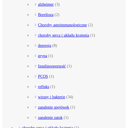
alzheimer
(3)
Borelioza
(2)
Choroby autoimmunologiczne
(2)
choroby serca i układu krążenia
(1)
depresja
(8)
grypa
(1)
Insulinooporność
(1)
PCOS
(1)
refluks
(1)
wirusy i bakterie
(34)
zapalenie spojówek
(1)
zapalenie zatok
(1)
choroby serca i układu krążenia
(1)