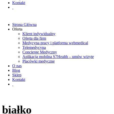
Kontakt
Strona Główna
Oferta
Klient indywidualny
Oferta dla firm
Medycyna pracy i platforma webmedical
Telemedycyna
Concierge Medyczny
Aplikacja mobilna S7Health – umów wizytę
Placówki medyczne
O nas
Blog
Sklep
Kontakt
białko