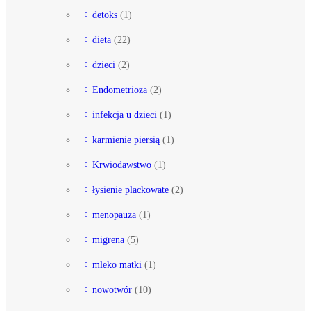
detoks
(1)
dieta
(22)
dzieci
(2)
Endometrioza
(2)
infekcja u dzieci
(1)
karmienie piersią
(1)
Krwiodawstwo
(1)
łysienie plackowate
(2)
menopauza
(1)
migrena
(5)
mleko matki
(1)
nowotwór
(10)