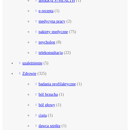
aplikacja S7HEALTH
(1)
e-recepta
(1)
medycyna pracy
(2)
pakiety medyczne
(75)
psycholog
(8)
telekonsultacja
(22)
uzależnienie
(5)
Zdrowie
(325)
badania profilaktyczne
(1)
ból brzucha
(1)
ból głowy
(1)
ciąża
(1)
dawca szpiku
(1)