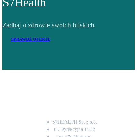
S7Health
Zadbaj o zdrowie swoich bliskich.
SPRAWDŹ OFERTĘ
Adres
S7HEALTH Sp. z o.o.
ul. Dyrekcyjna 1/142
50-528, Wrocław