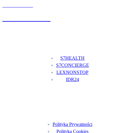
UMÓW WIZYTĘ
+48 777 111 777
Nasze usługi
S7HEALTH
S7CONCIERGE
LEXNONSTOP
IDR24
Menu
Polityka Prywatności
Polityka Cookies