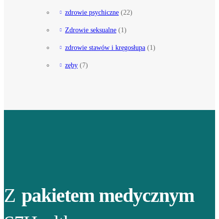
zdrowie psychiczne
(22)
Zdrowie seksualne
(1)
zdrowie stawów i kręgosłupa
(1)
zęby
(7)
Z
pakietem medycznym