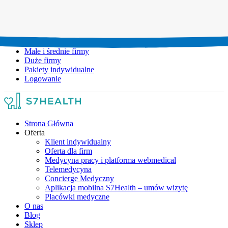
Umów wizytę:
+48 777 111 777
Infolinia czynna:
pon-pt: 8.00-20.00
Małe i średnie firmy
Duże firmy
Pakiety indywidualne
Logowanie
Strona Główna
Oferta
Klient indywidualny
Oferta dla firm
Medycyna pracy i platforma webmedical
Telemedycyna
Concierge Medyczny
Aplikacja mobilna S7Health – umów wizytę
Placówki medyczne
O nas
Blog
Sklep