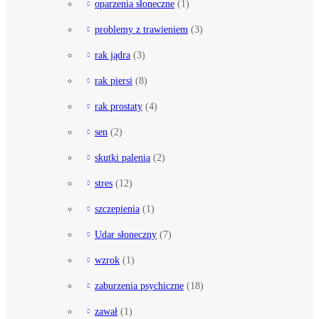
oparzenia słoneczne
(1)
problemy z trawieniem
(3)
rak jądra
(3)
rak piersi
(8)
rak prostaty
(4)
sen
(2)
skutki palenia
(2)
stres
(12)
szczepienia
(1)
Udar słoneczny
(7)
wzrok
(1)
zaburzenia psychiczne
(18)
zawał
(1)