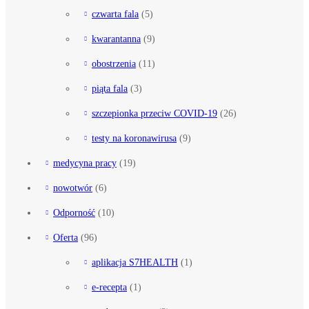
czwarta fala
(5)
kwarantanna
(9)
obostrzenia
(11)
piąta fala
(3)
szczepionka przeciw COVID-19
(26)
testy na koronawirusa
(9)
medycyna pracy
(19)
nowotwór
(6)
Odporność
(10)
Oferta
(96)
aplikacja S7HEALTH
(1)
e-recepta
(1)