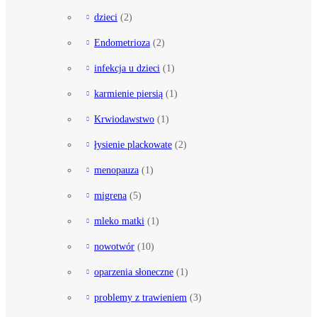
dzieci
(2)
Endometrioza
(2)
infekcja u dzieci
(1)
karmienie piersią
(1)
Krwiodawstwo
(1)
łysienie plackowate
(2)
menopauza
(1)
migrena
(5)
mleko matki
(1)
nowotwór
(10)
oparzenia słoneczne
(1)
problemy z trawieniem
(3)