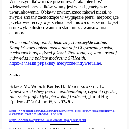
Wiele czynników może powodować raka piersi. W
większości przypadków winny jest wiek i genetyczne
uwarunkowania. Objawy towarzyszące rakowi piersi, to
zwykle zmiany zachodzące w wyglądzie piersi, niepokojące
przebarwienia czy wydzielina. Jeśli mowa o leczeniu, to jest
ono zwykle dostosowane do stadium zaawansowania
choroby.
*Bycie pod stałą opieką lekarza jest niezwykle istotne.
Kompleksowa opieka medyczna daje Ci gwarancje usług
medycznych najwyższej jakości. Przekonaj się sam i poznaj
indywidualne pakiety medyczne S7Health.
https:
//s7health.pl/pakiety-medyczne/indywidualne
.
Źródła
:
Szkiela M., Worach-Kardas H., Marcinkowski J. T.,
Nowotwór złośliwy piersi – epidemiologia, czynniki ryzyka,
znaczenie profilaktyki pierwotnej i wtórnej,
„Probl Hig
Epidemiol” 2014, nr 95, s. 292-302.
https://www.poradnikzdrowie.pl/zdrowie/nowotwory/rak-piersi-objawy-rodzaje-profilaktyka-
diagnostyka-leczenie-aa-LhEr-qXpF-nKej.html
.
https://www.doz.pl/czytelnia/a12820-Wczesne_objawy_raka_piersi