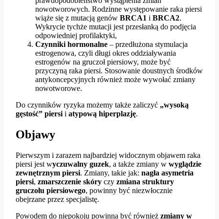
prawdopodobieństwo wystąpienia zmian
nowotworowych. Rodzinne występowanie raka piersi
wiąże się z mutacją genów
BRCA1
i
BRCA2
.
Wykrycie tychże mutacji jest przesłanką do podjęcia
odpowiedniej profilaktyki,
Czynniki hormonalne
– przedłużona stymulacja
estrogenowa, czyli długi okres oddziaływania
estrogenów na gruczoł piersiowy, może być
przyczyną raka piersi. Stosowanie doustnych środków
antykoncepcyjnych również może wywołać zmiany
nowotworowe.
Do czynników ryzyka możemy także zaliczyć
„wysoką
gęstość” piersi
i
atypową hiperplazję
.
Objawy
Pierwszym i zarazem najbardziej widocznym objawem raka
piersi jest w
yczuwalny guzek
, a także zmiany w
wyglądzie
zewnętrznym piersi
. Zmiany, takie jak:
nagła asymetria
piersi
,
zmarszczenie skóry
czy
zmiana struktury
gruczołu piersiowego
, powinny być niezwłocznie
obejrzane przez specjalistę.
Powodem do niepokoju powinna być również
zmiany w