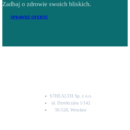
Zadbaj o zdrowie swoich bliskich.
SPRAWDŹ OFERTĘ
Adres
S7HEALTH Sp. z o.o.
ul. Dyrekcyjna 1/142
50-528, Wrocław