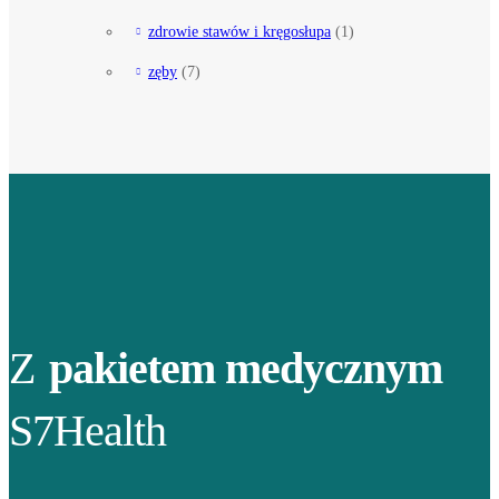
zdrowie stawów i kręgosłupa
(1)
zęby
(7)
Z
pakietem medycznym
S7Health