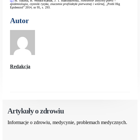
[1]
M. Szkiela, H. Worach-Kardas, J. T. Marcinkowski,
Nowotwór złośliwy piersi –
epidemiologia, czynniki ryzyka, znaczenie profilaktyki pierwotnej i wtórnej,
„Probl Hig
Epidemiol” 2014, nr 95, s. 293.
Autor
Redakcja
Artykuły o zdrowiu
Informacje o zdrowiu, medycynie, problemach medycznych.