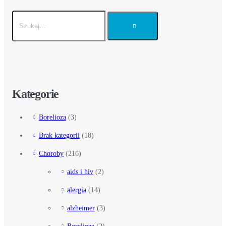
Kategorie
Borelioza
(3)
Brak kategorii
(18)
Choroby
(216)
aids i hiv
(2)
alergia
(14)
alzheimer
(3)