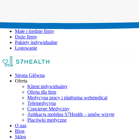
Umów wizytę:
+48 777 111 777
Infolinia czynna:
pon-pt: 8.00-20.00
Małe i średnie firmy
Duże firmy
Pakiety indywidualne
Logowanie
Strona Główna
Oferta
Klient indywidualny
Oferta dla firm
Medycyna pracy i platforma webmedical
Telemedycyna
Concierge Medyczny
Aplikacja mobilna S7Health – umów wizytę
Placówki medyczne
O nas
Blog
Sklep