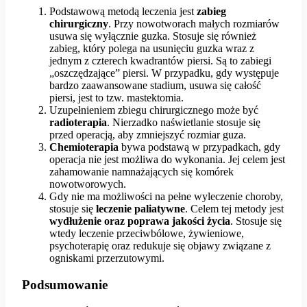
Podstawową metodą leczenia jest
zabieg
chirurgiczny
. Przy nowotworach małych rozmiarów
usuwa się wyłącznie guzka. Stosuje się również
zabieg, który polega na usunięciu guzka wraz z
jednym z czterech kwadrantów piersi. Są to zabiegi
„oszczędzające” piersi. W przypadku, gdy występuje
bardzo zaawansowane stadium, usuwa się całość
piersi, jest to tzw. mastektomia.
Uzupełnieniem zbiegu chirurgicznego może być
radioterapia
. Nierzadko naświetlanie stosuje się
przed operacją, aby zmniejszyć rozmiar guza.
Chemioterapia
bywa podstawą w przypadkach, gdy
operacja nie jest możliwa do wykonania. Jej celem jest
zahamowanie namnażających się komórek
nowotworowych.
Gdy nie ma możliwości na pełne wyleczenie choroby,
stosuje się
leczenie paliatywne
. Celem tej metody jest
wydłużenie oraz poprawa jakości życia
. Stosuje się
wtedy leczenie przeciwbólowe, żywieniowe,
psychoterapię oraz redukuje się objawy związane z
ogniskami przerzutowymi.
Podsumowanie