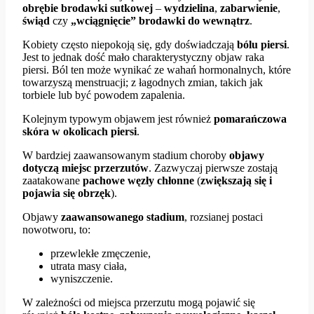
obrębie brodawki sutkowej
–
wydzielina
,
zabarwienie
,
świąd
czy
„wciągnięcie” brodawki do wewnątrz
.
Kobiety często niepokoją się, gdy doświadczają
bólu piersi
.
Jest to jednak dość mało charakterystyczny objaw raka
piersi. Ból ten może wynikać ze wahań hormonalnych, które
towarzyszą menstruacji; z łagodnych zmian, takich jak
torbiele lub być powodem zapalenia.
Kolejnym typowym objawem jest również
pomarańczowa
skóra w okolicach piersi
.
W bardziej zaawansowanym stadium choroby
objawy
dotyczą miejsc przerzutów
. Zazwyczaj pierwsze zostają
zaatakowane
pachowe węzły chłonne
(
zwiększają się i
pojawia się obrzęk
).
Objawy
zaawansowanego stadium
, rozsianej postaci
nowotworu, to:
przewlekłe zmęczenie,
utrata masy ciała,
wyniszczenie.
W zależności od miejsca przerzutu mogą pojawić się