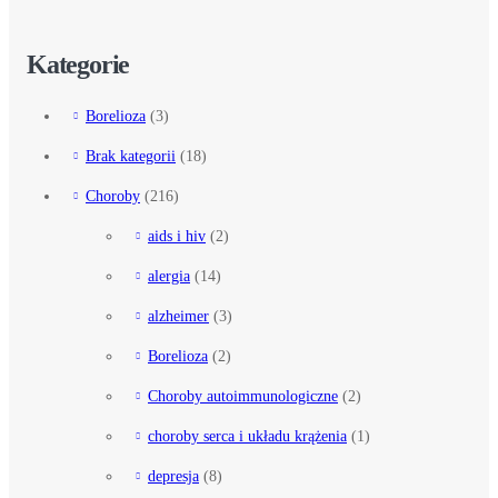
Kategorie
Borelioza
(3)
Brak kategorii
(18)
Choroby
(216)
aids i hiv
(2)
alergia
(14)
alzheimer
(3)
Borelioza
(2)
Choroby autoimmunologiczne
(2)
choroby serca i układu krążenia
(1)
depresja
(8)