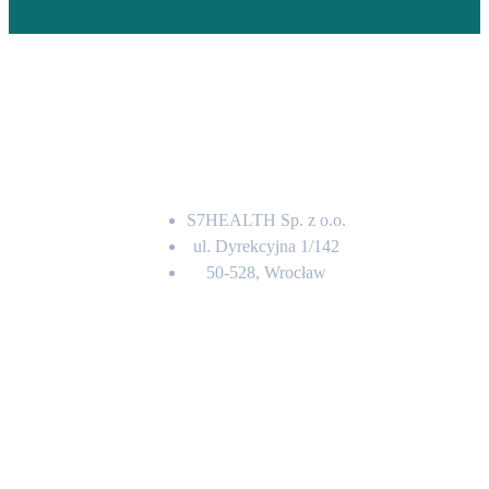
Adres
S7HEALTH Sp. z o.o.
ul. Dyrekcyjna 1/142
50-528, Wrocław
Kontakt