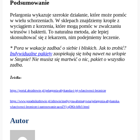
Podsumowanie
Pelargonia wykazuje szerokie działanie, które może pomóc
w wielu schorzeniach. W sklepach znajdziemy krople z
wyciągiem z korzenia, które mogą pomóc w zwalczaniu
wirusów i bakterii. To naturalna metoda, ale lepiej
skonsultować się z lekarzem, nim podejmiemy leczenie.
* Pora w wakacje zadbać o siebie i bliskich. Jak to zrobić?
Indywidualne pakiety
zaopiekują się tobą nawet na urlopie
w Stegnie! Nie musisz się martwić o nic, pakiet o wszystko
zadba.
Źródła:
https://portal.abczdrowie.pl/pelargonia-afrykanska-i-jej-wlasciwosci-lecznicze
https://www.poradnikzdrowie.pl/zdrowie/medycyna-alternatywna/pelargonia-afrykanska-
wlasciwosci-lecznicze-i-zastosowanie-aa-nZVj-qDKb-hHr3.html
Autor