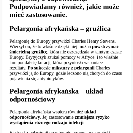
Podpowiadamy również, jakie może
mieć zastosowanie.
Pelargonia afrykańska – gruźlica
Pelargonię do Europy przywiózł Charles Henry Stevens.
Wierzył on, że to właśnie dzięki niej można
powstrzymać
śmiertelną gruźlicę
, która nie oszczędzała w tamtym czasie
Europy. Brytyjczyk szukał pomocy w Afryce, i to właśnie
tam poddał się kuracji, która przyniosła wspaniałe
rezultaty.
Po sukcesie mikstury z pelargonii
Charles
przywiózł ją do Europy, gdzie leczono nią chorych do czasu
pojawienia się antybiotyków.
Pelargonia afrykańska – układ
odpornościowy
Pelargonia afrykańska wspiera również
układ
odpornościowy
. Jej zastosowanie
zmniejsza ryzyko
wystąpienia różnego rodzaju infekcji
.
Ekstrakt z pelargonii pozytywnie wpływa na komórki