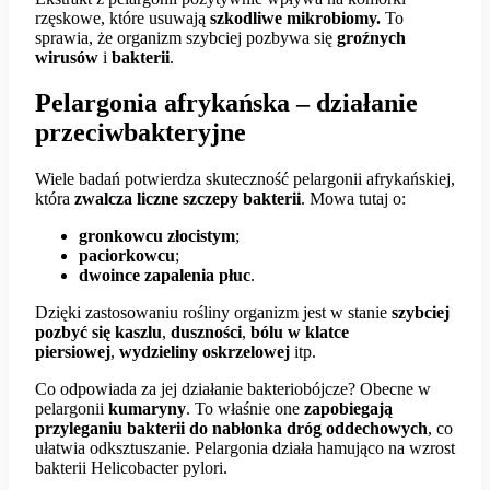
rzęskowe, które usuwają
szkodliwe mikrobiomy.
To
sprawia, że organizm szybciej pozbywa się
groźnych
wirusów
i
bakterii
.
Pelargonia afrykańska – działanie
przeciwbakteryjne
Wiele badań potwierdza skuteczność pelargonii afrykańskiej,
która
zwalcza liczne szczepy bakterii
. Mowa tutaj o:
gronkowcu złocistym
;
paciorkowcu
;
dwoince zapalenia płuc
.
Dzięki zastosowaniu rośliny organizm jest w stanie
szybciej
pozbyć się kaszlu
,
duszności
,
bólu w klatce
piersiowej
,
wydzieliny oskrzelowej
itp.
Co odpowiada za jej działanie bakteriobójcze? Obecne w
pelargonii
kumaryny
. To właśnie one
zapobiegają
przyleganiu bakterii do nabłonka dróg oddechowych
, co
ułatwia odksztuszanie. Pelargonia działa hamująco na wzrost
bakterii Helicobacter pylori.