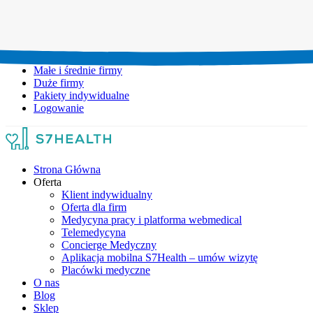
Umów wizytę:
+48 777 111 777
Infolinia czynna:
pon-pt: 8.00-20.00
Małe i średnie firmy
Duże firmy
Pakiety indywidualne
Logowanie
Strona Główna
Oferta
Klient indywidualny
Oferta dla firm
Medycyna pracy i platforma webmedical
Telemedycyna
Concierge Medyczny
Aplikacja mobilna S7Health – umów wizytę
Placówki medyczne
O nas
Blog
Sklep