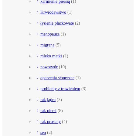
karmienie piersią
(1)
Krwiodawstwo
(1)
łysienie plackowate
(2)
menopauza
(1)
migrena
(5)
mleko matki
(1)
nowotwór
(10)
oparzenia słoneczne
(1)
problemy z trawieniem
(3)
rak jądra
(3)
rak piersi
(8)
rak prostaty
(4)
sen
(2)