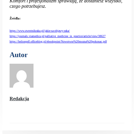
Komfort i profesjonalizm sprawiają, że dostaniesz wszystko,
czego potrzebujesz.
Źródła:
https://www.zwrotnikraka.pl/jakie-sa-objawy-raka/
https://journals.viamedica.pl/palliative_medicine_in_practice/article/view/38627
https://helionpdf.officeblog.pl/ebookpoint/Nowotwor%20mozna%20pokonac.pdf
Autor
Redakcja