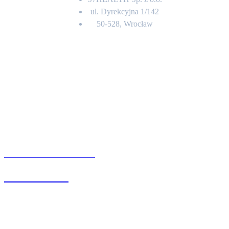
ul. Dyrekcyjna 1/142
50-528, Wrocław
Kontakt
BIURO OBSŁUGI KLIENTA
71 342 88 41