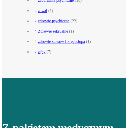
zaburzenia psychiczne
(18)
zawał
(1)
zdrowie psychiczne
(22)
Zdrowie seksualne
(1)
zdrowie stawów i kręgosłupa
(1)
zęby
(7)
Z
pakietem medycznym