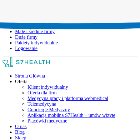
Umów wizytę:
+48 777 111 777
Infolinia czynna:
pon-pt: 8.00-20.00
Małe i średnie firmy
Duże firmy
Pakiety indywidualne
Logowanie
Strona Główna
Oferta
Klient indywidualny
Oferta dla firm
Medycyna pracy i platforma webmedical
Telemedycyna
Concierge Medyczny
Aplikacja mobilna S7Health – umów wizytę
Placówki medyczne
O nas
Blog
Sklep