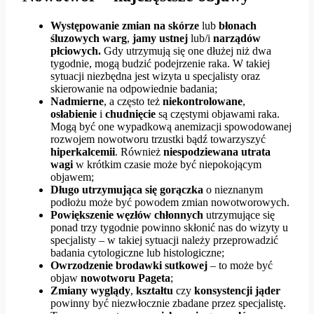
Występowanie zmian na skórze
lub
błonach
śluzowych warg
,
jamy ustnej
lub/i
narządów
płciowych.
Gdy utrzymują się one dłużej niż dwa
tygodnie, mogą budzić podejrzenie raka. W takiej
sytuacji niezbędna jest wizyta u specjalisty oraz
skierowanie na odpowiednie badania;
Nadmierne
, a często też
niekontrolowane
,
osłabienie
i
chudnięcie
są częstymi objawami raka.
Mogą być one wypadkową anemizacji spowodowanej
rozwojem nowotworu trzustki bądź towarzyszyć
hiperkalcemii
. Również
niespodziewana utrata
wagi
w krótkim czasie może być niepokojącym
objawem;
Długo utrzymująca się
gorączka
o nieznanym
podłożu może być powodem zmian nowotworowych.
Powiększenie węzłów chłonnych
utrzymujące się
ponad trzy tygodnie powinno skłonić nas do wizyty u
specjalisty – w takiej sytuacji należy przeprowadzić
badania cytologiczne lub histologiczne;
Owrzodzenie brodawki sutkowej
– to może być
objaw
nowotworu Pageta
;
Zmiany wyglądy
,
kształtu
czy
konsystencji
jąder
powinny być niezwłocznie zbadane przez specjalistę.