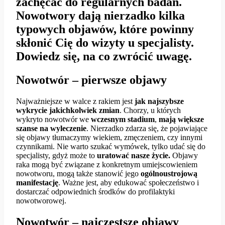
zachęcać do regularnych badań.
Nowotwory dają nierzadko kilka
typowych objawów, które powinny
skłonić Cię do wizyty u specjalisty.
Dowiedz się, na co zwrócić uwagę.
Nowotwór – pierwsze objawy
Najważniejsze w walce z rakiem jest
jak najszybsze
wykrycie jakichkolwiek zmian
. Chorzy, u których
wykryto nowotwór we
wczesnym stadium
,
mają większe
szanse na wyleczenie
. Nierzadko zdarza się, że pojawiające
się objawy tłumaczymy wiekiem, zmęczeniem, czy innymi
czynnikami. Nie warto szukać wymówek, tylko udać się do
specjalisty, gdyż może to
uratować nasze życie.
Objawy
raka mogą być związane z konkretnym umiejscowieniem
nowotworu, mogą także stanowić jego
ogólnoustrojową
manifestację
. Ważne jest, aby edukować społeczeństwo i
dostarczać odpowiednich środków do profilaktyki
nowotworowej.
Nowotwór – najczęstsze objawy