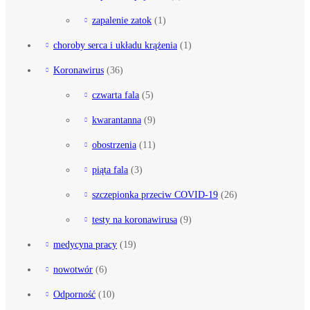
zapalenie zatok
(1)
choroby serca i układu krążenia
(1)
Koronawirus
(36)
czwarta fala
(5)
kwarantanna
(9)
obostrzenia
(11)
piąta fala
(3)
szczepionka przeciw COVID-19
(26)
testy na koronawirusa
(9)
medycyna pracy
(19)
nowotwór
(6)
Odporność
(10)