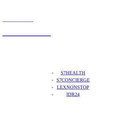
UMÓW WIZYTĘ
+48 777 111 777
Nasze usługi
S7HEALTH
S7CONCIERGE
LEXNONSTOP
IDR24
Menu