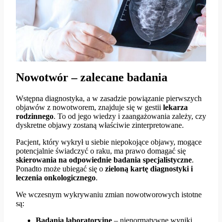
Nowotwór – zalecane badania
Wstępna diagnostyka, a w zasadzie powiązanie pierwszych
objawów z nowotworem, znajduje się w gestii
lekarza
rodzinnego
. To od jego wiedzy i zaangażowania zależy, czy
dyskretne objawy zostaną właściwie zinterpretowane.
Pacjent, który wykrył u siebie niepokojące objawy, mogące
potencjalnie świadczyć o raku, ma prawo domagać się
skierowania na odpowiednie badania specjalistyczne
.
Ponadto może ubiegać się o
zieloną kartę diagnostyki i
leczenia onkologicznego
.
We wczesnym wykrywaniu zmian nowotworowych istotne
są:
Badania
laboratoryjne
– nienormatywne wyniki