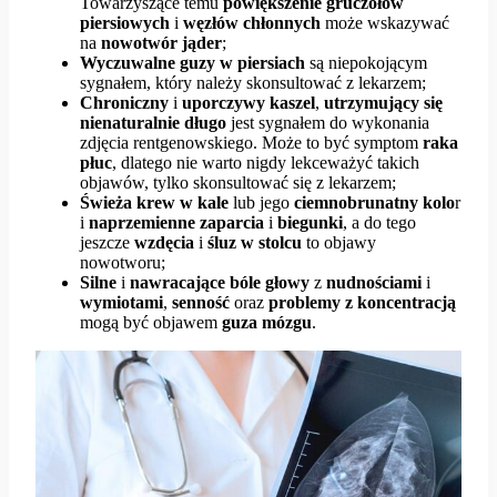
Towarzyszące temu
powiększenie gruczołów
piersiowych
i
węzłów chłonnych
może wskazywać
na
nowotwór jąder
;
Wyczuwalne guzy w piersiach
są niepokojącym
sygnałem, który należy skonsultować z lekarzem;
Chroniczny
i
uporczywy kaszel
,
utrzymujący się
nienaturalnie długo
jest sygnałem do wykonania
zdjęcia rentgenowskiego. Może to być symptom
raka
płuc
, dlatego nie warto nigdy lekceważyć takich
objawów, tylko skonsultować się z lekarzem;
Świeża krew w kale
lub jego
ciemnobrunatny kolo
r
i
naprzemienne zaparcia
i
biegunki
, a do tego
jeszcze
wzdęcia
i
śluz w stolcu
to objawy
nowotworu;
Silne
i
nawracające
bóle głowy
z
nudnościami
i
wymiotami
,
senność
oraz
problemy z koncentracją
mogą być objawem
guza mózgu
.