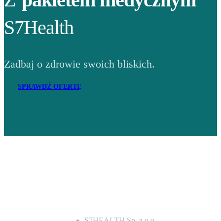
S7Health
Zadbaj o zdrowie swoich bliskich.
SPRAWDŹ OFERTĘ
Adres
S7HEALTH Sp. z o.o.