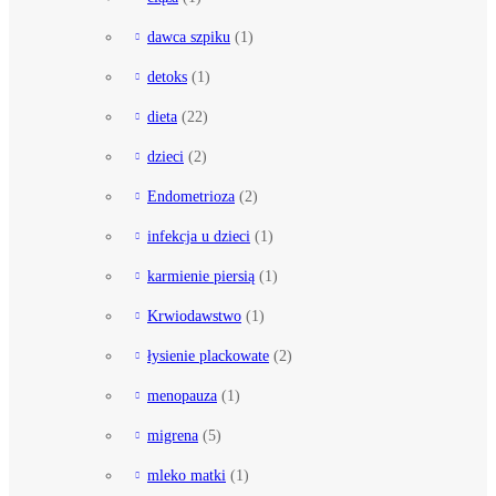
dawca szpiku
(1)
detoks
(1)
dieta
(22)
dzieci
(2)
Endometrioza
(2)
infekcja u dzieci
(1)
karmienie piersią
(1)
Krwiodawstwo
(1)
łysienie plackowate
(2)
menopauza
(1)
migrena
(5)
mleko matki
(1)