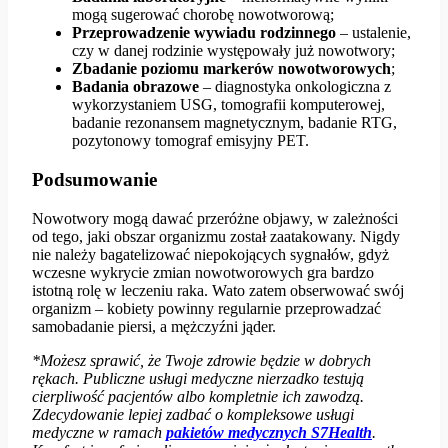
mogą sugerować chorobę nowotworową;
Przeprowadzenie wywiadu rodzinnego
– ustalenie,
czy w danej rodzinie występowały już nowotwory;
Zbadanie poziomu markerów nowotworowych
;
Badania obrazowe
– diagnostyka onkologiczna z
wykorzystaniem USG, tomografii komputerowej,
badanie rezonansem magnetycznym, badanie RTG,
pozytonowy tomograf emisyjny PET.
Podsumowanie
Nowotwory mogą dawać przeróżne objawy, w zależności
od tego, jaki obszar organizmu został zaatakowany. Nigdy
nie należy bagatelizować niepokojących sygnałów, gdyż
wczesne wykrycie zmian nowotworowych gra bardzo
istotną rolę w leczeniu raka. Wato zatem obserwować swój
organizm – kobiety powinny regularnie przeprowadzać
samobadanie piersi, a mężczyźni jąder.
*Możesz sprawić, że Twoje zdrowie będzie w dobrych
rękach. Publiczne usługi medyczne nierzadko testują
cierpliwość pacjentów albo kompletnie ich zawodzą.
Zdecydowanie lepiej zadbać o kompleksowe usługi
medyczne w ramach
pakietów medycznych S7Health
.