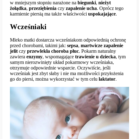
w mniejszym stopniu narażone na
biegunki
,
nieżyt
żołądka
,
przeziębienia
czy
zapalenie ucha
. Oprócz tego
karmienie piersią ma także właściwości
uspokajające
.
Wcześniaki
Mleko matki dostarcza wcześniakom odpowiednią ochronę
przed chorobami, takimi jak:
sepsa
,
martwicze
zapalenie
jelit
czy
przewlekła choroba płuc
. Pokarm naturalny
zawiera
enzymy
, wspomagające
trawienie u dziecka
, tym
samym nierozwinięty układ pokarmowy wcześniaka,
otrzymuje odpowiednie wsparcie. Oczywiście, jeśli
wcześniak jest zbyt słaby i nie ma możliwości przyłożenia
go do piersi, można wykorzystać w tym celu
laktator
.