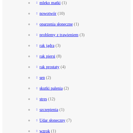
mleko matki
(1)
nowotwór
(10)
oparzenia słoneczne
(1)
problemy z trawieniem
(3)
rak jądra
(3)
rak piersi
(8)
rak prostaty
(4)
sen
(2)
skutki palenia
(2)
stres
(12)
szczepienia
(1)
Udar słoneczny
(7)
wzrok
(1)