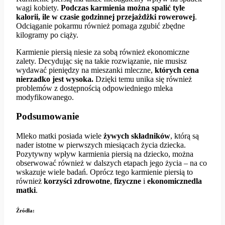
wagi kobiety.
Podczas karmienia można spalić tyle
kalorii, ile w czasie godzinnej przejażdżki rowerowej
.
Odciąganie pokarmu również pomaga zgubić zbędne
kilogramy po ciąży.
Karmienie piersią niesie za sobą również ekonomiczne
zalety. Decydując się na takie rozwiązanie, nie musisz
wydawać pieniędzy na mieszanki mleczne,
których cena
nierzadko jest wysoka.
Dzięki temu unika się również
problemów z dostępnością odpowiedniego mleka
modyfikowanego.
Podsumowanie
Mleko matki posiada wiele
żywych składników
, którą są
nader istotne w pierwszych miesiącach życia dziecka.
Pozytywny wpływ karmienia piersią na dziecko, można
obserwować również w dalszych etapach jego życia – na co
wskazuje wiele badań. Oprócz tego karmienie piersią to
również
korzyści zdrowotne
,
fizyczne
i
ekonomicznedla
matki
.
Źródła
: