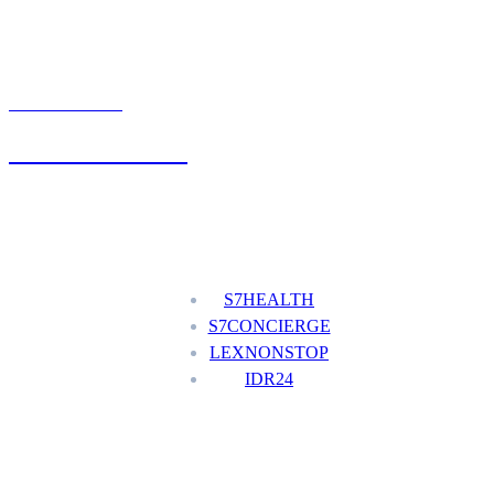
UMÓW WIZYTĘ
+48 777 111 777
Nasze usługi
S7HEALTH
S7CONCIERGE
LEXNONSTOP
IDR24
Menu