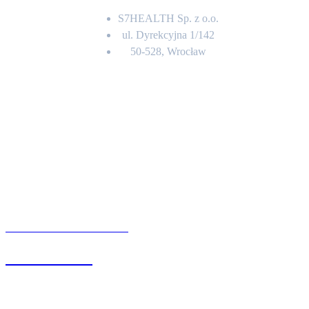
S7HEALTH Sp. z o.o.
ul. Dyrekcyjna 1/142
50-528, Wrocław
Kontakt
BIURO OBSŁUGI KLIENTA
71 342 88 41