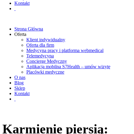
Kontakt
Strona Główna
Oferta
Klient indywidualny
Oferta dla firm
Medycyna pracy i platforma webmedical
Telemedycyna
Concierge Medyczny
Aplikacja mobilna S7Health – umów wizytę
Placówki medyczne
O nas
Blog
Sklep
Kontakt
Karmienie piersią: