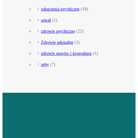
zaburzenia psychiczne
(18)
zawał
(1)
zdrowie psychiczne
(22)
Zdrowie seksualne
(1)
zdrowie stawów i kręgosłupa
(1)
zęby
(7)