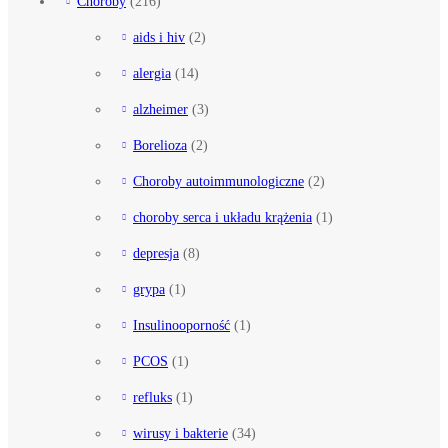
Choroby
(216)
aids i hiv
(2)
alergia
(14)
alzheimer
(3)
Borelioza
(2)
Choroby autoimmunologiczne
(2)
choroby serca i układu krążenia
(1)
depresja
(8)
grypa
(1)
Insulinooporność
(1)
PCOS
(1)
refluks
(1)
wirusy i bakterie
(34)