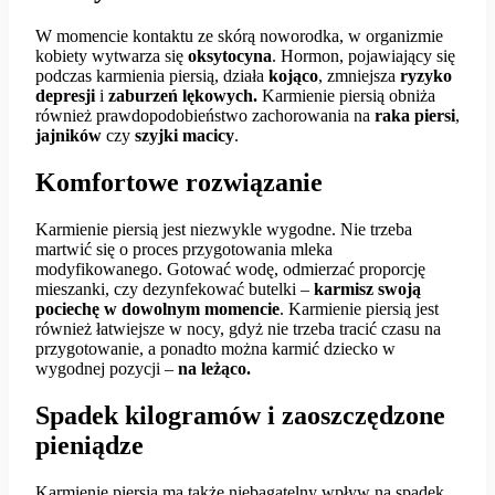
W momencie kontaktu ze skórą noworodka, w organizmie
kobiety wytwarza się
oksytocyna
. Hormon, pojawiający się
podczas karmienia piersią, działa
kojąco
, zmniejsza
ryzyko
depresji
i
zaburzeń lękowych.
Karmienie piersią obniża
również prawdopodobieństwo zachorowania na
raka piersi
,
jajników
czy
szyjki macicy
.
Komfortowe rozwiązanie
Karmienie piersią jest niezwykle wygodne. Nie trzeba
martwić się o proces przygotowania mleka
modyfikowanego. Gotować wodę, odmierzać proporcję
mieszanki, czy dezynfekować butelki –
karmisz swoją
pociechę w dowolnym momencie
. Karmienie piersią jest
również łatwiejsze w nocy, gdyż nie trzeba tracić czasu na
przygotowanie, a ponadto można karmić dziecko w
wygodnej pozycji –
na leżąco.
Spadek kilogramów i zaoszczędzone
pieniądze
Karmienie piersią ma także niebagatelny wpływ na spadek