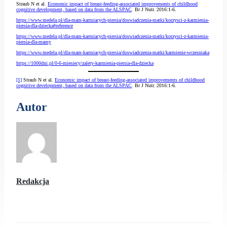
Straub N et al.
Economic impact of breast-feeding-associated improvements of childhood
cognitive development, based on data from the ALSPAC
. Br J Nutr. 2016:1-6.
https://www.medela.pl/dla-mam-karmiacych-piersia/doswiadczenia-matki/korzysci-z-karmienia-
piersia-dla-dziecka#reference
https://www.medela.pl/dla-mam-karmiacych-piersia/doswiadczenia-matki/korzysci-z-karmienia-
piersia-dla-mamy
https://www.medela.pl/dla-mam-karmiacych-piersia/doswiadczenia-matki/karmienie-wczesniaka
https://1000dni.pl/0-6-miesiecy/zalety-karmienia-piersia-dla-dziecka
[1]
Straub N et al.
Economic impact of breast-feeding-associated improvements of childhood
cognitive development, based on data from the ALSPAC
. Br J Nutr. 2016:1-6.
Autor
Redakcja