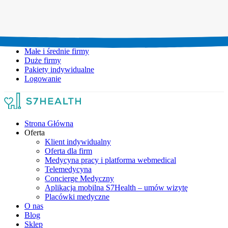
Umów wizytę:
+48 777 111 777
Infolinia czynna:
pon-pt: 8.00-20.00
Małe i średnie firmy
Duże firmy
Pakiety indywidualne
Logowanie
Strona Główna
Oferta
Klient indywidualny
Oferta dla firm
Medycyna pracy i platforma webmedical
Telemedycyna
Concierge Medyczny
Aplikacja mobilna S7Health – umów wizytę
Placówki medyczne
O nas
Blog
Sklep