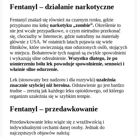
Fentanyl – działanie narkotyczne
Fentanyl znalazł się również na czarnym rynku, gdzie
przypisano mu łatkę
narkotyku „zombie”.
Określenie to
nie jest wcale przypadkowe, o czym nietrudno przekonać
się, chociażby w Internecie, gdzie natrafimy na materiały
głównie z USA. W ostatnich latach pojawia się wiele
filmików, które uwieczniają stan odurzonych osób, stojących
w miejscu. Bohaterowie tych nagrań są zwykle spowolnieni
i wykazują silne odrealnienie.
Wszystko dlatego, że po
uśmierzeniu bólu lek powoduje spowolnienie, senności i
właśnie silne odurzenie.
Lek (stosowany bez nadzoru i dla rozrywki)
uzależnia
znacznie szybciej niż heroina.
Odstawienie go jest bardzo
trudne – zresztą jak każdego leku opioidowego, od którego
organizm uzależnia się w szybkim tempie.
Fentanyl – przedawkowanie
Przedawkowanie leku wiąże się z wrażliwością i
indywidualnymi cechami danej osoby. Jednak do
najczęstszych objawów należą: