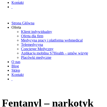
Kontakt
Strona Główna
Oferta
Klient indywidualny
Oferta dla firm
Medycyna pracy i platforma webmedical
Telemedycyna
Concierge Medyczny
Aplikacja mobilna S7Health – umów wizytę
Placówki medyczne
O nas
Blog
Sklep
Kontakt
Fentanyl – narkotyk