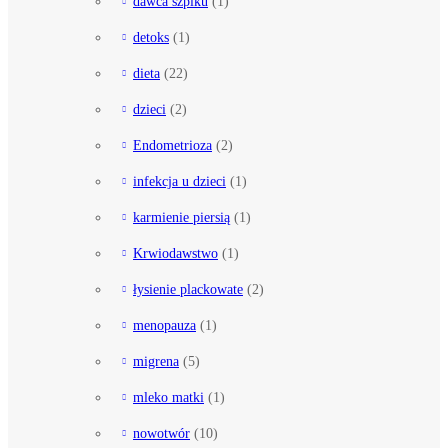
dawca szpiku
(1)
detoks
(1)
dieta
(22)
dzieci
(2)
Endometrioza
(2)
infekcja u dzieci
(1)
karmienie piersią
(1)
Krwiodawstwo
(1)
łysienie plackowate
(2)
menopauza
(1)
migrena
(5)
mleko matki
(1)
nowotwór
(10)