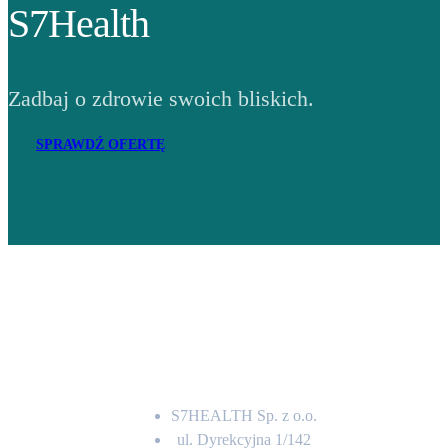
S7Health
Zadbaj o zdrowie swoich bliskich.
SPRAWDŹ OFERTĘ
Adres
S7HEALTH Sp. z o.o.
ul. Dyrekcyjna 1/142