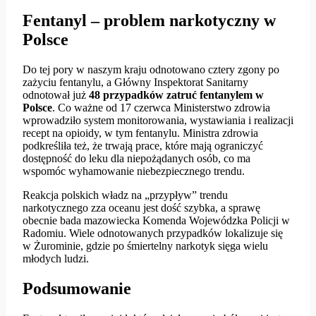
Fentanyl – problem narkotyczny w
Polsce
Do tej pory w naszym kraju odnotowano cztery zgony po
zażyciu fentanylu, a Główny Inspektorat Sanitarny
odnotował już
48 przypadków zatruć fentanylem w
Polsce
. Co ważne od 17 czerwca Ministerstwo zdrowia
wprowadziło system monitorowania, wystawiania i realizacji
recept na opioidy, w tym fentanylu. Ministra zdrowia
podkreśliła też, że trwają prace, które mają ograniczyć
dostępność do leku dla niepożądanych osób, co ma
wspomóc wyhamowanie niebezpiecznego trendu.
Reakcja polskich władz na „przypływ” trendu
narkotycznego zza oceanu jest dość szybka, a sprawę
obecnie bada mazowiecka Komenda Wojewódzka Policji w
Radomiu. Wiele odnotowanych przypadków lokalizuje się
w Żurominie, gdzie po śmiertelny narkotyk sięga wielu
młodych ludzi.
Podsumowanie