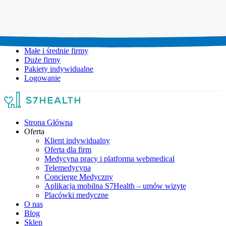
Umów wizytę:
+48 777 111 777
Infolinia czynna:
pon-pt: 8.00-20.00
Małe i średnie firmy
Duże firmy
Pakiety indywidualne
Logowanie
Strona Główna
Oferta
Klient indywidualny
Oferta dla firm
Medycyna pracy i platforma webmedical
Telemedycyna
Concierge Medyczny
Aplikacja mobilna S7Health – umów wizytę
Placówki medyczne
O nas
Blog
Sklep