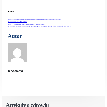
Źródła
:
https://www.pap.pl/aktualnosci/fentanyl-czyli-narkotyk-zombie-uzaleznia-polakow-mz-podejmuje-dzialania
https://www.doz.pl/leki/w405-fentanyl
https://www.termedia.pl/mz/Fentanyl-szybko-uzaleznia-i-zabija,55925.html
https://wiadomosci.gazeta.pl/wiadomosci/7,114883,31077846,fentanyl-zabojca-mlodych-ludzi-w-zurominie-tu-biora-leki.html
Autor
Redakcja
Artykuły o zdrowiu