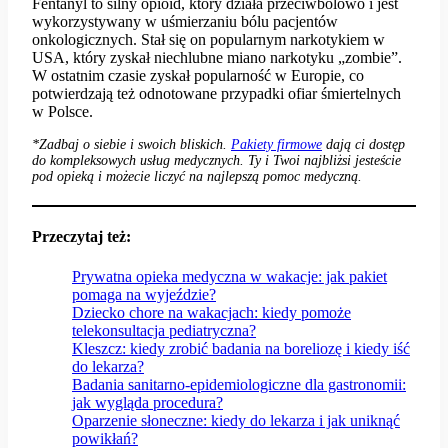
Fentanyl to silny opioid, który działa przeciwbólowo i jest
wykorzystywany w uśmierzaniu bólu pacjentów
onkologicznych. Stał się on popularnym narkotykiem w
USA, który zyskał niechlubne miano narkotyku „zombie”.
W ostatnim czasie zyskał popularność w Europie, co
potwierdzają też odnotowane przypadki ofiar śmiertelnych
w Polsce.
*Zadbaj o siebie i swoich bliskich.
P
akiety firmowe
dają ci dostęp
do kompleksowych usług medycznych. Ty i Twoi najbliżsi jesteście
pod opieką i możecie liczyć na najlepszą pomoc medyczną.
Przeczytaj też:
Prywatna opieka medyczna w wakacje: jak pakiet
pomaga na wyjeździe?
Dziecko chore na wakacjach: kiedy pomoże
telekonsultacja pediatryczna?
Kleszcz: kiedy zrobić badania na boreliozę i kiedy iść
do lekarza?
Badania sanitarno-epidemiologiczne dla gastronomii:
jak wygląda procedura?
Oparzenie słoneczne: kiedy do lekarza i jak uniknąć
powikłań?