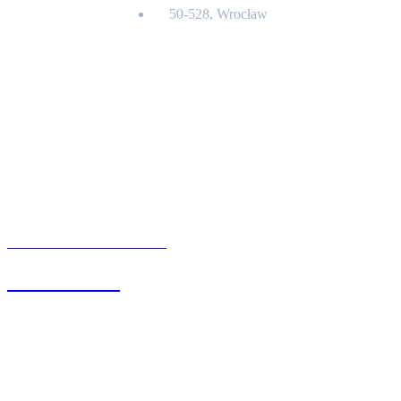
50-528, Wrocław
Kontakt
BIURO OBSŁUGI KLIENTA
71 342 88 41