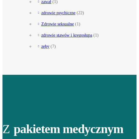
zawał
(1)
zdrowie psychiczne
(22)
Zdrowie seksualne
(1)
zdrowie stawów i kręgosłupa
(1)
zęby
(7)
Z
pakietem medycznym