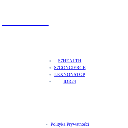
UMÓW WIZYTĘ
+48 777 111 777
Nasze usługi
S7HEALTH
S7CONCIERGE
LEXNONSTOP
IDR24
Menu
Polityka Prywatności