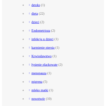
detoks
(1)
dieta
(22)
dzieci
(2)
Endometrioza
(2)
infekcja u dzieci
(1)
karmienie piersią
(1)
Krwiodawstwo
(1)
łysienie plackowate
(2)
menopauza
(1)
migrena
(5)
mleko matki
(1)
nowotwór
(10)