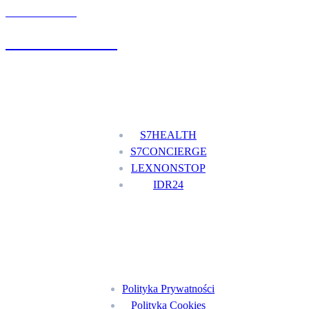
UMÓW WIZYTĘ
+48 777 111 777
Nasze usługi
S7HEALTH
S7CONCIERGE
LEXNONSTOP
IDR24
Menu
Polityka Prywatności
Polityka Cookies