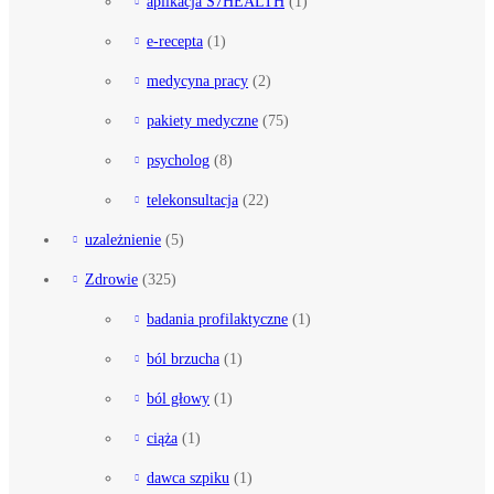
aplikacja S7HEALTH
(1)
e-recepta
(1)
medycyna pracy
(2)
pakiety medyczne
(75)
psycholog
(8)
telekonsultacja
(22)
uzależnienie
(5)
Zdrowie
(325)
badania profilaktyczne
(1)
ból brzucha
(1)
ból głowy
(1)
ciąża
(1)
dawca szpiku
(1)