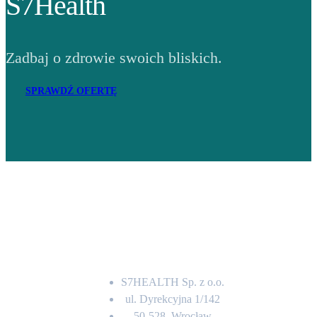
S7Health
Zadbaj o zdrowie swoich bliskich.
SPRAWDŹ OFERTĘ
Adres
S7HEALTH Sp. z o.o.
ul. Dyrekcyjna 1/142
50-528, Wrocław