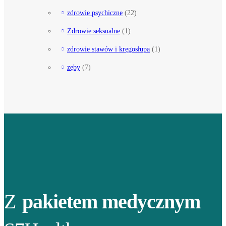
zdrowie psychiczne
(22)
Zdrowie seksualne
(1)
zdrowie stawów i kręgosłupa
(1)
zęby
(7)
Z
pakietem medycznym