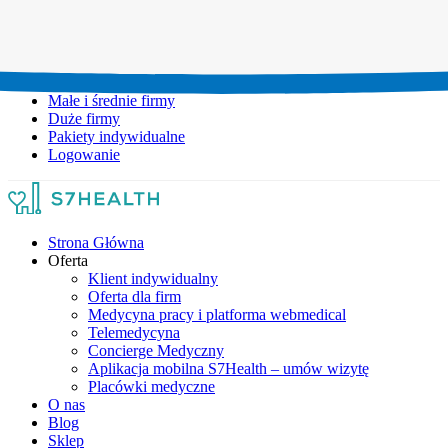
Umów wizytę:
+48 777 111 777
Infolinia czynna:
pon-pt: 8.00-20.00
Małe i średnie firmy
Duże firmy
Pakiety indywidualne
Logowanie
Strona Główna
Oferta
Klient indywidualny
Oferta dla firm
Medycyna pracy i platforma webmedical
Telemedycyna
Concierge Medyczny
Aplikacja mobilna S7Health – umów wizytę
Placówki medyczne
O nas
Blog
Sklep