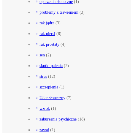
oparzenia słoneczne
(1)
problemy z trawieniem
(3)
rak jądra
(3)
rak piersi
(8)
rak prostaty
(4)
sen
(2)
skutki palenia
(2)
stres
(12)
szczepienia
(1)
Udar słoneczny
(7)
wzrok
(1)
zaburzenia psychiczne
(18)
zawał
(1)