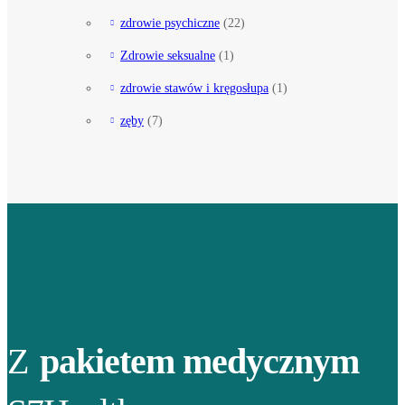
zdrowie psychiczne
(22)
Zdrowie seksualne
(1)
zdrowie stawów i kręgosłupa
(1)
zęby
(7)
Z
pakietem medycznym