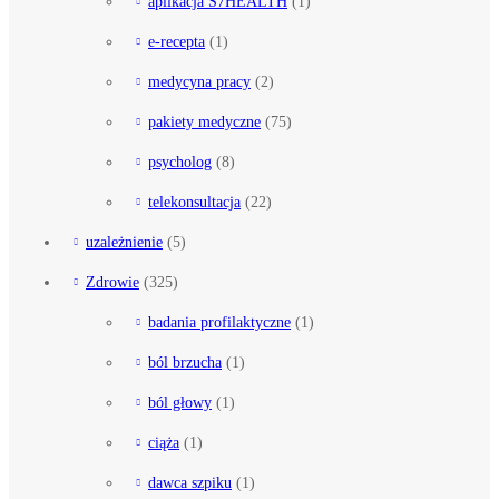
aplikacja S7HEALTH
(1)
e-recepta
(1)
medycyna pracy
(2)
pakiety medyczne
(75)
psycholog
(8)
telekonsultacja
(22)
uzależnienie
(5)
Zdrowie
(325)
badania profilaktyczne
(1)
ból brzucha
(1)
ból głowy
(1)
ciąża
(1)
dawca szpiku
(1)