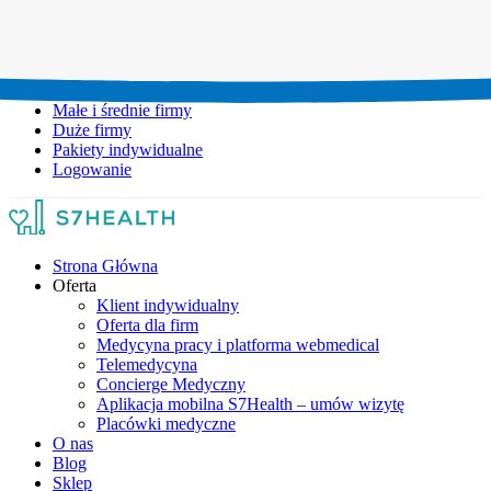
Umów wizytę:
+48 777 111 777
Infolinia czynna:
pon-pt: 8.00-20.00
Małe i średnie firmy
Duże firmy
Pakiety indywidualne
Logowanie
Strona Główna
Oferta
Klient indywidualny
Oferta dla firm
Medycyna pracy i platforma webmedical
Telemedycyna
Concierge Medyczny
Aplikacja mobilna S7Health – umów wizytę
Placówki medyczne
O nas
Blog
Sklep