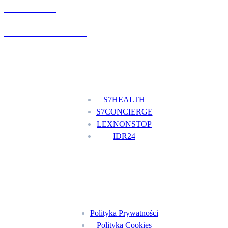
UMÓW WIZYTĘ
+48 777 111 777
Nasze usługi
S7HEALTH
S7CONCIERGE
LEXNONSTOP
IDR24
Menu
Polityka Prywatności
Polityka Cookies