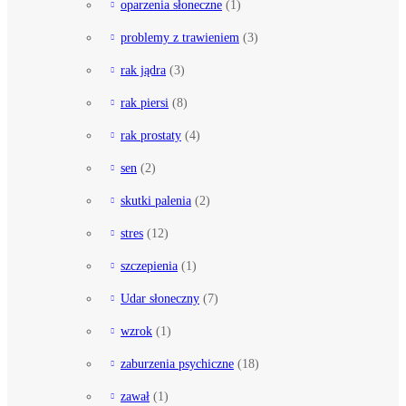
oparzenia słoneczne
(1)
problemy z trawieniem
(3)
rak jądra
(3)
rak piersi
(8)
rak prostaty
(4)
sen
(2)
skutki palenia
(2)
stres
(12)
szczepienia
(1)
Udar słoneczny
(7)
wzrok
(1)
zaburzenia psychiczne
(18)
zawał
(1)