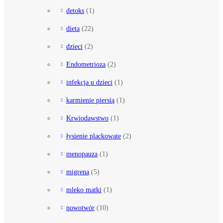
detoks
(1)
dieta
(22)
dzieci
(2)
Endometrioza
(2)
infekcja u dzieci
(1)
karmienie piersią
(1)
Krwiodawstwo
(1)
łysienie plackowate
(2)
menopauza
(1)
migrena
(5)
mleko matki
(1)
nowotwór
(10)