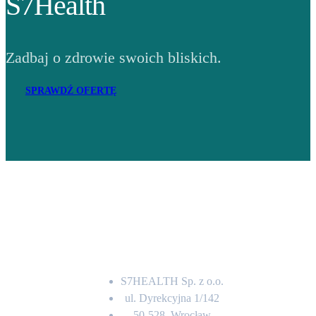
S7Health
Zadbaj o zdrowie swoich bliskich.
SPRAWDŹ OFERTĘ
Adres
S7HEALTH Sp. z o.o.
ul. Dyrekcyjna 1/142
50-528, Wrocław