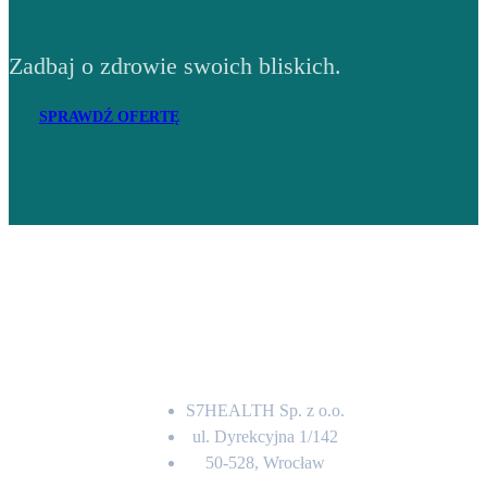
Zadbaj o zdrowie swoich bliskich.
SPRAWDŹ OFERTĘ
Adres
S7HEALTH Sp. z o.o.
ul. Dyrekcyjna 1/142
50-528, Wrocław