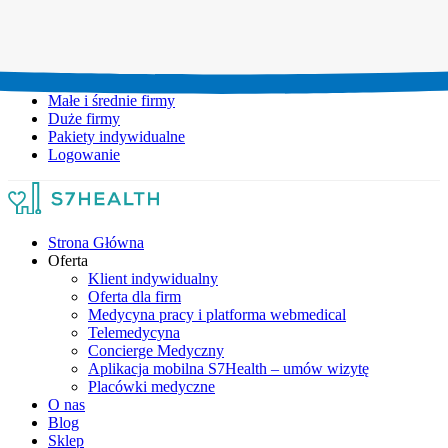
Umów wizytę:
+48 777 111 777
Infolinia czynna:
pon-pt: 8.00-20.00
Małe i średnie firmy
Duże firmy
Pakiety indywidualne
Logowanie
Strona Główna
Oferta
Klient indywidualny
Oferta dla firm
Medycyna pracy i platforma webmedical
Telemedycyna
Concierge Medyczny
Aplikacja mobilna S7Health – umów wizytę
Placówki medyczne
O nas
Blog
Sklep