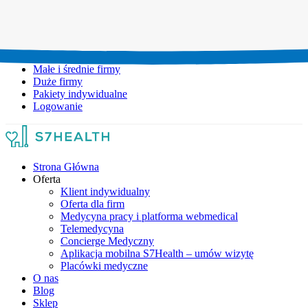
Umów wizytę:
+48 777 111 777
Infolinia czynna:
pon-pt: 8.00-20.00
Małe i średnie firmy
Duże firmy
Pakiety indywidualne
Logowanie
Strona Główna
Oferta
Klient indywidualny
Oferta dla firm
Medycyna pracy i platforma webmedical
Telemedycyna
Concierge Medyczny
Aplikacja mobilna S7Health – umów wizytę
Placówki medyczne
O nas
Blog
Sklep