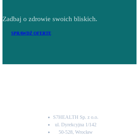
Zadbaj o zdrowie swoich bliskich.
SPRAWDŹ OFERTĘ
Adres
S7HEALTH Sp. z o.o.
ul. Dyrekcyjna 1/142
50-528, Wrocław