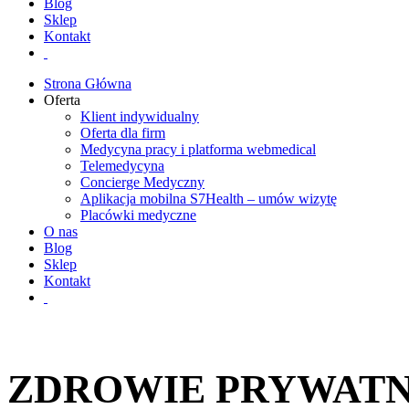
Blog
Sklep
Kontakt
Strona Główna
Oferta
Klient indywidualny
Oferta dla firm
Medycyna pracy i platforma webmedical
Telemedycyna
Concierge Medyczny
Aplikacja mobilna S7Health – umów wizytę
Placówki medyczne
O nas
Blog
Sklep
Kontakt
ZDROWIE PRYWATN