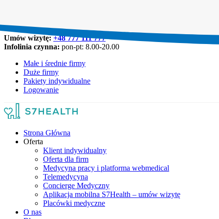
Umów wizytę:
+48 777 111 777
Infolinia czynna:
pon-pt: 8.00-20.00
Małe i średnie firmy
Duże firmy
Pakiety indywidualne
Logowanie
Strona Główna
Oferta
Klient indywidualny
Oferta dla firm
Medycyna pracy i platforma webmedical
Telemedycyna
Concierge Medyczny
Aplikacja mobilna S7Health – umów wizytę
Placówki medyczne
O nas