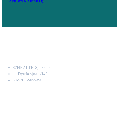
SPRAWDŹ OFERTĘ
Adres
S7HEALTH Sp. z o.o.
ul. Dyrekcyjna 1/142
50-528, Wrocław
Kontakt