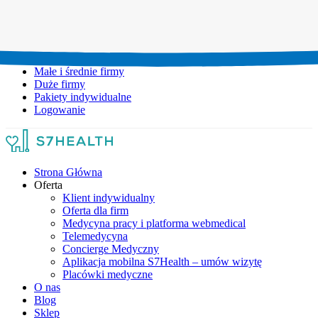
Umów wizytę:
+48 777 111 777
Infolinia czynna:
pon-pt: 8.00-20.00
Małe i średnie firmy
Duże firmy
Pakiety indywidualne
Logowanie
Strona Główna
Oferta
Klient indywidualny
Oferta dla firm
Medycyna pracy i platforma webmedical
Telemedycyna
Concierge Medyczny
Aplikacja mobilna S7Health – umów wizytę
Placówki medyczne
O nas
Blog
Sklep