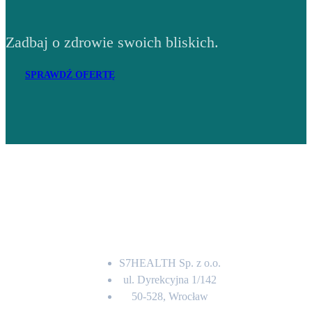
Zadbaj o zdrowie swoich bliskich.
SPRAWDŹ OFERTĘ
Adres
S7HEALTH Sp. z o.o.
ul. Dyrekcyjna 1/142
50-528, Wrocław