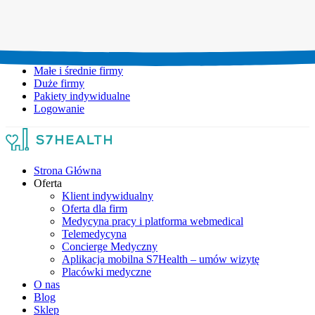
Umów wizytę:
+48 777 111 777
Infolinia czynna:
pon-pt: 8.00-20.00
Małe i średnie firmy
Duże firmy
Pakiety indywidualne
Logowanie
Strona Główna
Oferta
Klient indywidualny
Oferta dla firm
Medycyna pracy i platforma webmedical
Telemedycyna
Concierge Medyczny
Aplikacja mobilna S7Health – umów wizytę
Placówki medyczne
O nas
Blog
Sklep