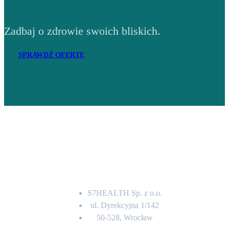
Zadbaj o zdrowie swoich bliskich.
SPRAWDŹ OFERTĘ
Adres
S7HEALTH Sp. z o.o.
ul. Dyrekcyjna 1/142
50-528, Wrocław