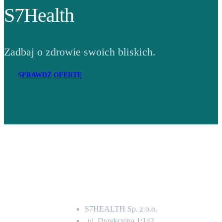
S7Health
Zadbaj o zdrowie swoich bliskich.
SPRAWDŹ OFERTĘ
Adres
S7HEALTH Sp. z o.o.
ul. Dyrekcyjna 1/142