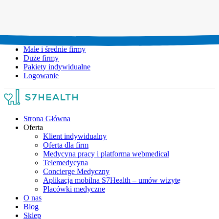
Umów wizytę:
+48 777 111 777
Infolinia czynna:
pon-pt: 8.00-20.00
Małe i średnie firmy
Duże firmy
Pakiety indywidualne
Logowanie
Strona Główna
Oferta
Klient indywidualny
Oferta dla firm
Medycyna pracy i platforma webmedical
Telemedycyna
Concierge Medyczny
Aplikacja mobilna S7Health – umów wizytę
Placówki medyczne
O nas
Blog
Sklep