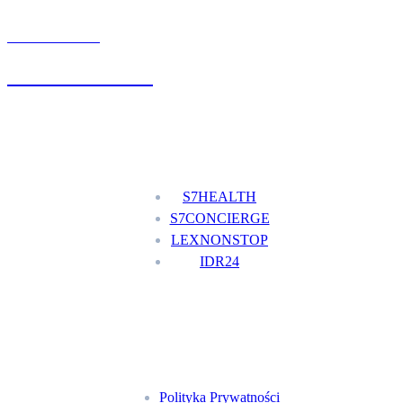
UMÓW WIZYTĘ
+48 777 111 777
Nasze usługi
S7HEALTH
S7CONCIERGE
LEXNONSTOP
IDR24
Menu
Polityka Prywatności