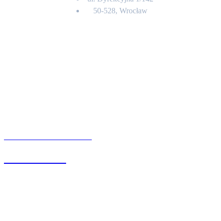
50-528, Wrocław
Kontakt
BIURO OBSŁUGI KLIENTA
71 342 88 41