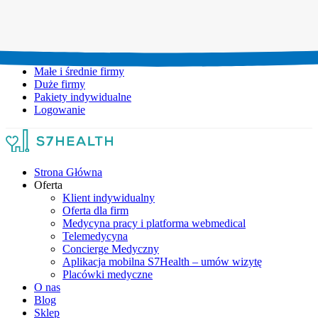
Umów wizytę:
+48 777 111 777
Infolinia czynna:
pon-pt: 8.00-20.00
Małe i średnie firmy
Duże firmy
Pakiety indywidualne
Logowanie
Strona Główna
Oferta
Klient indywidualny
Oferta dla firm
Medycyna pracy i platforma webmedical
Telemedycyna
Concierge Medyczny
Aplikacja mobilna S7Health – umów wizytę
Placówki medyczne
O nas
Blog
Sklep