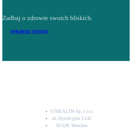
Zadbaj o zdrowie swoich bliskich.
SPRAWDŹ OFERTĘ
Adres
S7HEALTH Sp. z o.o.
ul. Dyrekcyjna 1/142
50-528, Wrocław