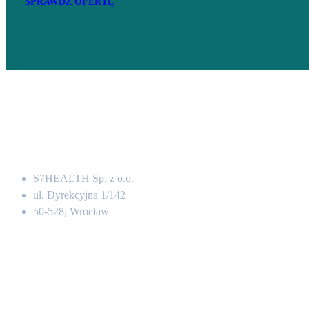
SPRAWDŹ OFERTĘ
Adres
S7HEALTH Sp. z o.o.
ul. Dyrekcyjna 1/142
50-528, Wrocław
Kontakt