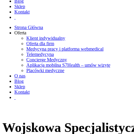
Blog
Sklep
Kontakt
Strona Główna
Oferta
Klient indywidualny
Oferta dla firm
Medycyna pracy i platforma webmedical
Telemedycyna
Concierge Medyczny
Aplikacja mobilna S7Health – umów wizytę
Placówki medyczne
O nas
Blog
Sklep
Kontakt
Wojskowa Specjalistyc