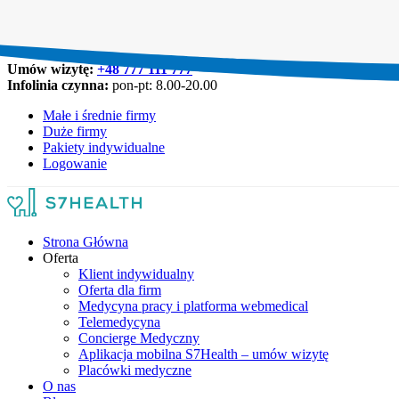
Umów wizytę:
+48 777 111 777
Infolinia czynna:
pon-pt: 8.00-20.00
Małe i średnie firmy
Duże firmy
Pakiety indywidualne
Logowanie
Strona Główna
Oferta
Klient indywidualny
Oferta dla firm
Medycyna pracy i platforma webmedical
Telemedycyna
Concierge Medyczny
Aplikacja mobilna S7Health – umów wizytę
Placówki medyczne
O nas