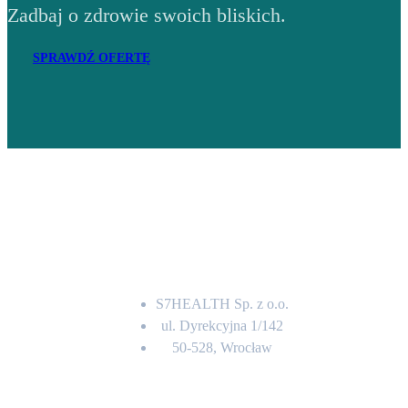
Zadbaj o zdrowie swoich bliskich.
SPRAWDŹ OFERTĘ
Adres
S7HEALTH Sp. z o.o.
ul. Dyrekcyjna 1/142
50-528, Wrocław