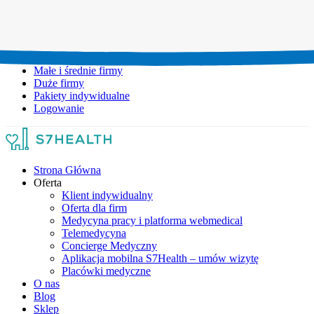
Umów wizytę:
+48 777 111 777
Infolinia czynna:
pon-pt: 8.00-20.00
Małe i średnie firmy
Duże firmy
Pakiety indywidualne
Logowanie
Strona Główna
Oferta
Klient indywidualny
Oferta dla firm
Medycyna pracy i platforma webmedical
Telemedycyna
Concierge Medyczny
Aplikacja mobilna S7Health – umów wizytę
Placówki medyczne
O nas
Blog
Sklep