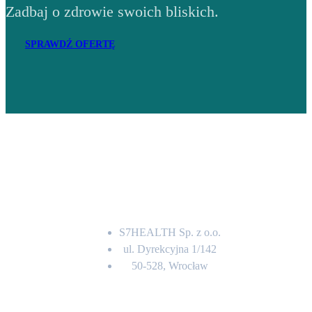
Zadbaj o zdrowie swoich bliskich.
SPRAWDŹ OFERTĘ
Adres
S7HEALTH Sp. z o.o.
ul. Dyrekcyjna 1/142
50-528, Wrocław