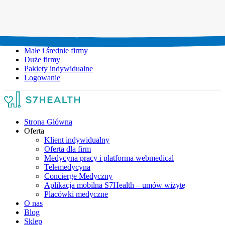
Umów wizytę:
+48 777 111 777
Infolinia czynna:
pon-pt: 8.00-20.00
Małe i średnie firmy
Duże firmy
Pakiety indywidualne
Logowanie
Strona Główna
Oferta
Klient indywidualny
Oferta dla firm
Medycyna pracy i platforma webmedical
Telemedycyna
Concierge Medyczny
Aplikacja mobilna S7Health – umów wizytę
Placówki medyczne
O nas
Blog
Sklep