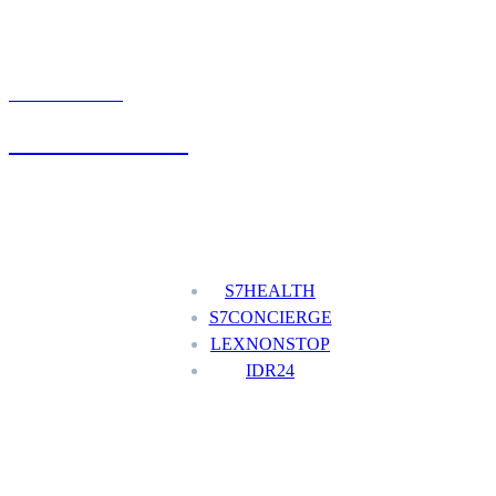
UMÓW WIZYTĘ
+48 777 111 777
Nasze usługi
S7HEALTH
S7CONCIERGE
LEXNONSTOP
IDR24
Menu