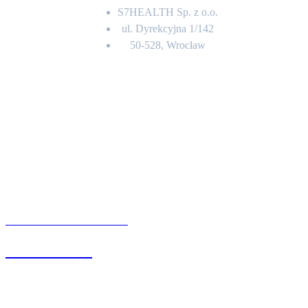
S7HEALTH Sp. z o.o.
ul. Dyrekcyjna 1/142
50-528, Wrocław
Kontakt
BIURO OBSŁUGI KLIENTA
71 342 88 41