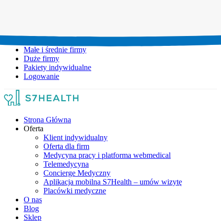
Umów wizytę:
+48 777 111 777
Infolinia czynna:
pon-pt: 8.00-20.00
Małe i średnie firmy
Duże firmy
Pakiety indywidualne
Logowanie
Strona Główna
Oferta
Klient indywidualny
Oferta dla firm
Medycyna pracy i platforma webmedical
Telemedycyna
Concierge Medyczny
Aplikacja mobilna S7Health – umów wizytę
Placówki medyczne
O nas
Blog
Sklep