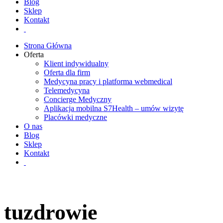
Blog
Sklep
Kontakt
Strona Główna
Oferta
Klient indywidualny
Oferta dla firm
Medycyna pracy i platforma webmedical
Telemedycyna
Concierge Medyczny
Aplikacja mobilna S7Health – umów wizytę
Placówki medyczne
O nas
Blog
Sklep
Kontakt
tuzdrowie