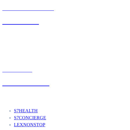
BIURO OBSŁUGI KLIENTA
71 342 88 41
UMÓW WIZYTĘ
+48 777 111 777
Nasze usługi
S7HEALTH
S7CONCIERGE
LEXNONSTOP