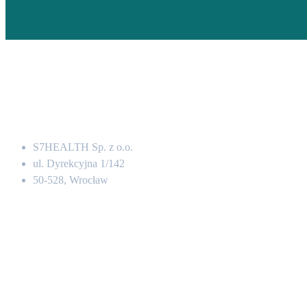
Adres
S7HEALTH Sp. z o.o.
ul. Dyrekcyjna 1/142
50-528, Wrocław
Kontakt