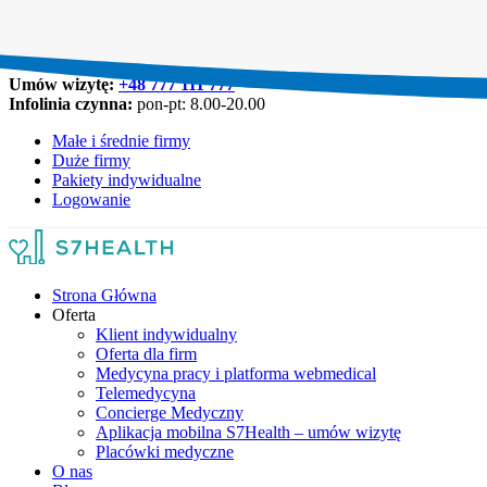
Umów wizytę:
+48 777 111 777
Infolinia czynna:
pon-pt: 8.00-20.00
Małe i średnie firmy
Duże firmy
Pakiety indywidualne
Logowanie
Strona Główna
Oferta
Klient indywidualny
Oferta dla firm
Medycyna pracy i platforma webmedical
Telemedycyna
Concierge Medyczny
Aplikacja mobilna S7Health – umów wizytę
Placówki medyczne
O nas