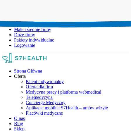
Umów wizytę:
+48 777 111 777
Infolinia czynna:
pon-pt: 8.00-20.00
Małe i średnie firmy
Duże firmy
Pakiety indywidualne
Logowanie
Strona Główna
Oferta
Klient indywidualny
Oferta dla firm
Medycyna pracy i platforma webmedical
Telemedycyna
Concierge Medyczny
Aplikacja mobilna S7Health – umów wizytę
Placówki medyczne
O nas
Blog
Sklep