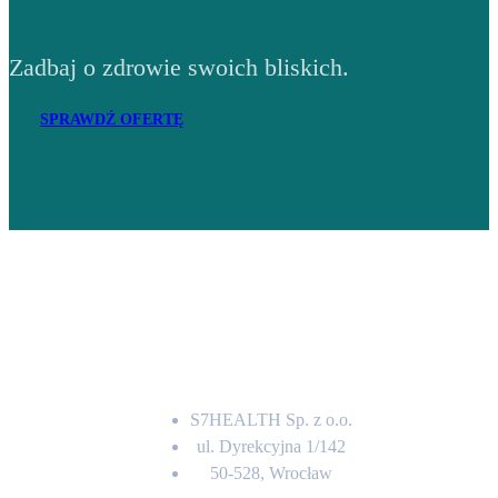
Zadbaj o zdrowie swoich bliskich.
SPRAWDŹ OFERTĘ
Adres
S7HEALTH Sp. z o.o.
ul. Dyrekcyjna 1/142
50-528, Wrocław