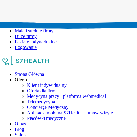
Umów wizytę:
+48 777 111 777
Infolinia czynna:
pon-pt: 8.00-20.00
Małe i średnie firmy
Duże firmy
Pakiety indywidualne
Logowanie
Strona Główna
Oferta
Klient indywidualny
Oferta dla firm
Medycyna pracy i platforma webmedical
Telemedycyna
Concierge Medyczny
Aplikacja mobilna S7Health – umów wizytę
Placówki medyczne
O nas
Blog
Sklep