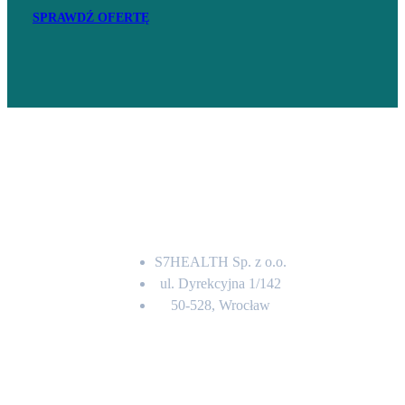
SPRAWDŹ OFERTĘ
Adres
S7HEALTH Sp. z o.o.
ul. Dyrekcyjna 1/142
50-528, Wrocław
Kontakt