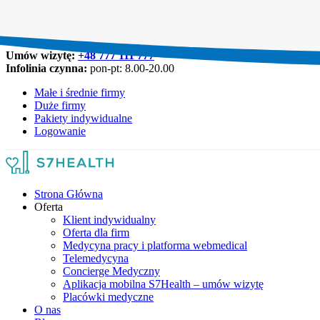
Umów wizytę:
+48 777 111 777
Infolinia czynna:
pon-pt: 8.00-20.00
Małe i średnie firmy
Duże firmy
Pakiety indywidualne
Logowanie
Strona Główna
Oferta
Klient indywidualny
Oferta dla firm
Medycyna pracy i platforma webmedical
Telemedycyna
Concierge Medyczny
Aplikacja mobilna S7Health – umów wizytę
Placówki medyczne
O nas