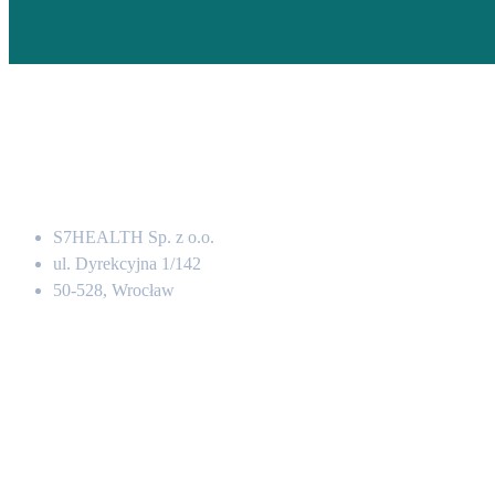
Adres
S7HEALTH Sp. z o.o.
ul. Dyrekcyjna 1/142
50-528, Wrocław
Kontakt