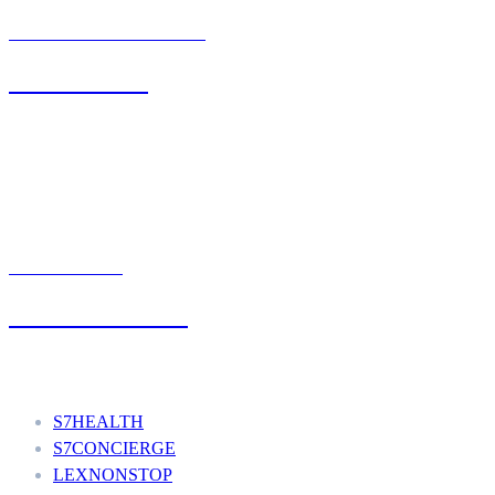
BIURO OBSŁUGI KLIENTA
71 342 88 41
UMÓW WIZYTĘ
+48 777 111 777
Nasze usługi
S7HEALTH
S7CONCIERGE
LEXNONSTOP