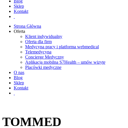
Blog
Sklep
Kontakt
Strona Główna
Oferta
Klient indywidualny
Oferta dla firm
Medycyna pracy i platforma webmedical
Telemedycyna
Concierge Medyczny
Aplikacja mobilna S7Health – umów wizytę
Placówki medyczne
O nas
Blog
Sklep
Kontakt
TOMMED