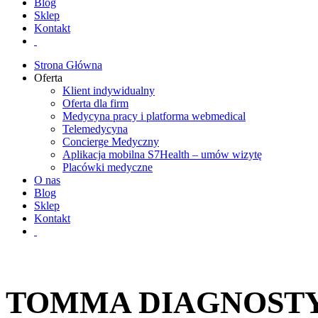
Blog
Sklep
Kontakt
Strona Główna
Oferta
Klient indywidualny
Oferta dla firm
Medycyna pracy i platforma webmedical
Telemedycyna
Concierge Medyczny
Aplikacja mobilna S7Health – umów wizytę
Placówki medyczne
O nas
Blog
Sklep
Kontakt
TOMMA DIAGNOSTY