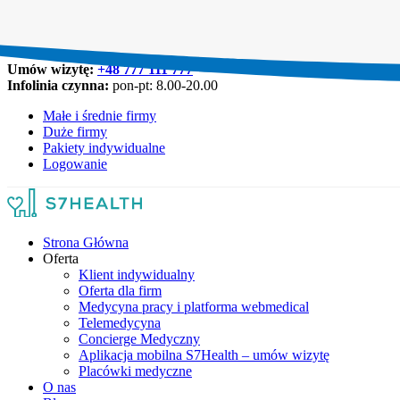
Umów wizytę:
+48 777 111 777
Infolinia czynna:
pon-pt: 8.00-20.00
Małe i średnie firmy
Duże firmy
Pakiety indywidualne
Logowanie
Strona Główna
Oferta
Klient indywidualny
Oferta dla firm
Medycyna pracy i platforma webmedical
Telemedycyna
Concierge Medyczny
Aplikacja mobilna S7Health – umów wizytę
Placówki medyczne
O nas