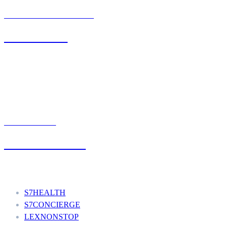
BIURO OBSŁUGI KLIENTA
71 342 88 41
UMÓW WIZYTĘ
+48 777 111 777
Nasze usługi
S7HEALTH
S7CONCIERGE
LEXNONSTOP