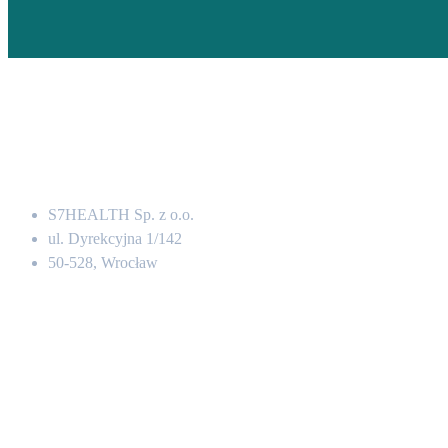
Adres
S7HEALTH Sp. z o.o.
ul. Dyrekcyjna 1/142
50-528, Wrocław
Kontakt